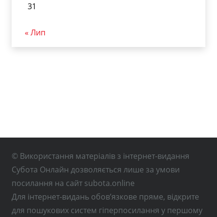
31
« Лип
© Використання матеріалів з інтернет-видання
Субота Онлайн дозволяється лише за умови
посилання на сайт subota.online
Для інтернет-видань обов’язкове пряме, відкрите
для пошукових систем гіперпосилання у першому