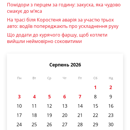
Помідори з перцем за годину: закуска, яка чудово
смакує до м’яса
На трасі біля Коростеня аварія за участю трьох
авто: водіїв попереджають про ускладнення руху
Що додати до курячого фаршу, щоб котлети
вийшли неймовірно соковитими
Серпень 2026
Пн
Вт
Ср
Чт
Пт
Сб
Нд
1
2
3
4
5
6
7
8
9
10
11
12
13
14
15
16
17
18
19
20
21
22
23
24
25
26
27
28
29
30