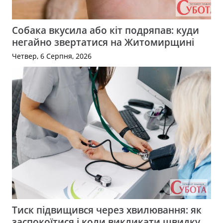
Собака вкусила або кіт подряпав: куди
негайно звертатися на Житомирщині
Четвер, 6 Серпня, 2026
Тиск підвищився через хвилювання: як
заспокоїтися і коли викликати швидку