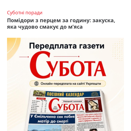
Суботні поради
Помідори з перцем за годину: закуска,
яка чудово смакує до м’яса