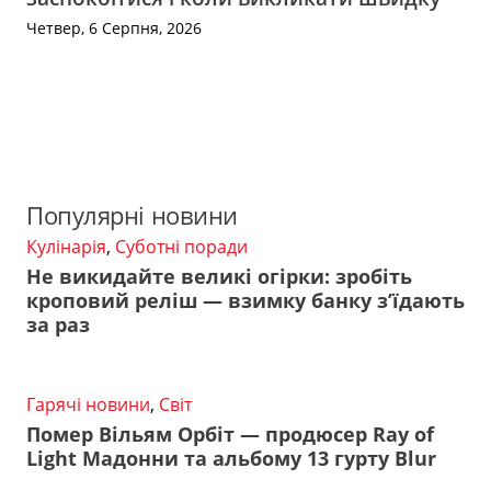
Четвер, 6 Серпня, 2026
Популярні новини
Кулінарія
,
Суботні поради
Не викидайте великі огірки: зробіть
кроповий реліш — взимку банку з’їдають
за раз
Гарячі новини
,
Світ
Помер Вільям Орбіт — продюсер Ray of
Light Мадонни та альбому 13 гурту Blur