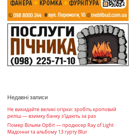
Недавні записи
Не викидайте великі огірки: зробіть кроповий
реліш — взимку банку з’їдають за раз
Помер Вільям Орбіт — продюсер Ray of Light
Мадонни та альбому 13 гурту Blur