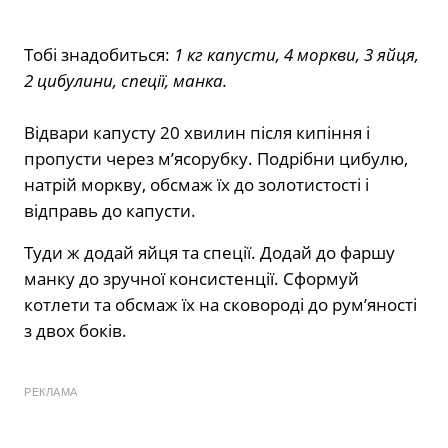
Тобі знадобиться:
1 кг капусти, 4 моркви, 3 яйця,
2 цибулини, спеції, манка.
Відвари капусту 20 хвилин після кипіння і
пропусти через м’ясорубку. Подрібни цибулю,
натрій моркву, обсмаж їх до золотистості і
відправь до капусти.
Туди ж додай яйця та спеції. Додай до фаршу
манку до зручної консистенції. Сформуй
котлети та обсмаж їх на сковороді до рум’яності
з двох боків.
РЕКЛАМА