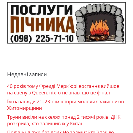
Недавні записи
40 років тому Фредді Мерк’юрі востаннє вийшов
на сцену з Queen: ніхто не знав, що це фінал
Їм назавжди 21–23: сім історій молодих захисників
Житомирщини
Труни висіли на скелях понад 2 тисячі років: ДНК
розкрила, хто залишив їх у Китаї
Полуниця вже без ягід? Не залишайте її так до