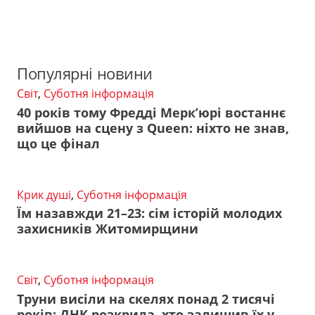
Популярні новини
Світ
,
Суботня інформація
40 років тому Фредді Мерк’юрі востаннє
вийшов на сцену з Queen: ніхто не знав,
що це фінал
Крик душі
,
Суботня інформація
Їм назавжди 21–23: сім історій молодих
захисників Житомирщини
Світ
,
Суботня інформація
Труни висіли на скелях понад 2 тисячі
років: ДНК розкрила, хто залишив їх у