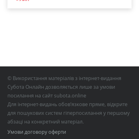
© Використання матеріалів з інтернет-видання
Субота Онлайн дозволяється лише за умови
посилання на сайт subota.online
Для інтернет-видань обов’язкове пряме, відкрите
для пошукових систем гіперпосилання у першому
абзаці на конкретний матеріал.
Умови договору оферти