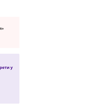
я»
рети у