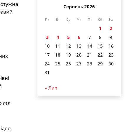
потужна
Серпень 2026
равий
Пн
Вт
Ср
Чт
Пт
Сб
Нд
1
2
3
4
5
6
7
8
9
10
11
12
13
14
15
16
17
18
19
20
21
22
23
них
24
25
26
27
28
29
30
31
івні
й
« Лип
o me
ідео.