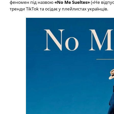
феномен під назвою
«No Me Sueltes»
(«Не відпу
тренди TikTok та осідає у плейлистах українців.