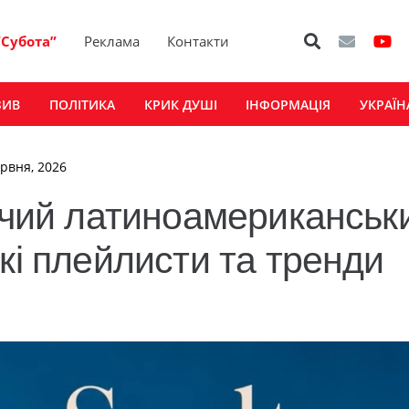
“Субота”
Реклама
Контакти
ЗИВ
ПОЛІТИКА
КРИК ДУШІ
ІНФОРМАЦІЯ
УКРАЇН
ервня, 2026
рячий латиноамериканськ
кі плейлисти та тренди