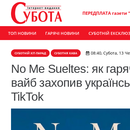
ПЕРЕДПЛАТА газети 
ТОП НОВИНИ
ГАРЯЧІ НОВИНИ
СУБОТНІЙ ЕКСКЛЮ
08:40, Субота, 13 Ч
СУБОТНІЙ ХІТ-ПАРАД
СУБОТНЯ КАВА
No Me Sueltes: як га
вайб захопив українсь
TikTok