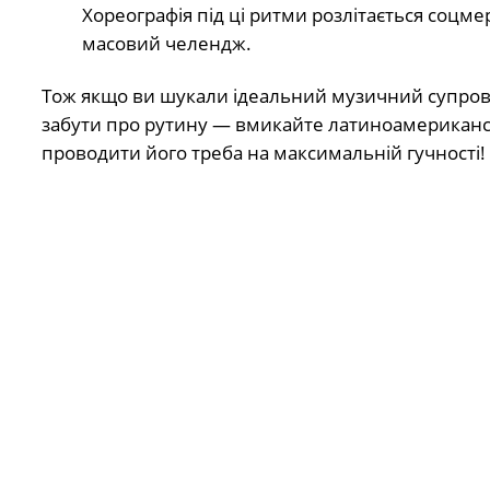
Хореографія під ці ритми розлітається соцм
масовий челендж.
Тож якщо ви шукали ідеальний музичний супровід
забути про рутину — вмикайте латиноамериканськ
проводити його треба на максимальній гучності!