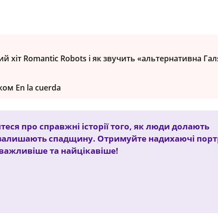
й хіт Romantic Robots і як звучить «альтернативна Гал
ом En la cuerda
теся про справжні історії того, як люди долають
залишають спадщину. Отримуйте надихаючі порт
йважливіше та найцікавіше!