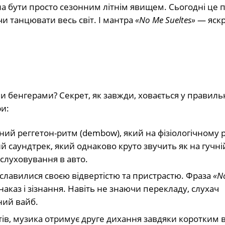
 бути просто сезонним літнім явищем. Сьогодні це 
чи танцювати весь світ. І мантра
«No Me Sueltes»
— яск
и бенгерами? Секрет, як завжди, ховається у правиль
и:
ий реггетон-ритм (dembow), який на фізіологічному р
й саундтрек, який однаково круто звучить як на гучні
рослуховування в авто.
славилися своєю відвертістю та пристрастю. Фраза
«N
каз і зізнання. Навіть не знаючи перекладу, слухач
ний вайб.
ітів, музика отримує друге дихання завдяки коротким в