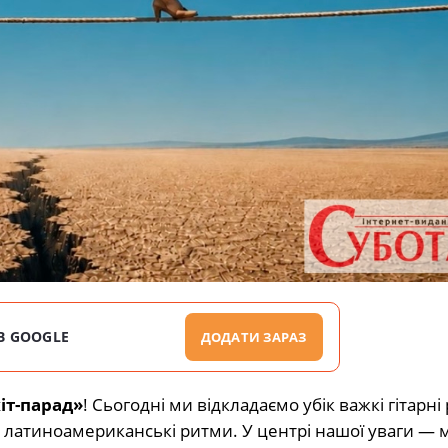
В GOOGLE
ДОДАТИ ЗАРАЗ
іт-парад»
! Сьогодні ми відкладаємо убік важкі гітарні
чі латиноамериканські ритми. У центрі нашої уваги —