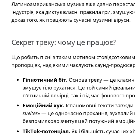
Латиноамериканська музика вже давно перестала
індустрія, яка диктує власні правила гри, змушую
доказ того, як працюють сучасні музичні віруси.
Секрет треку: чому це працює?
Що робить пісні з таким мотивом стовідсотковим
пропорціях, над якими чаклують саунд-продюсер
Гіпнотичний біт.
Основа треку — це класичн
змушує тіло рухатися. Це той самий ідеальни
п’ятничній вечірці, так і під час фонового п
Емоційний хук.
Іспаномовні тексти завжди 
sueltes»
— це одночасно прохання, зухвалий на
безпомилково зчитує цей потужний емоцій
TikTok-потенціал.
Як і більшість сучасних х