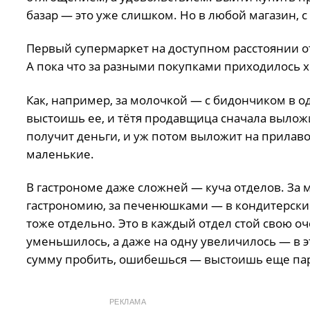
базар — это уже слишком. Но в любой магазин, с
Первый супермаркет на доступном расстоянии от
А пока что за разными покупками приходилось хо
Как, например, за молочкой — с бидончиком в о
выстоишь ее, и тётя продавщица сначала выложи
получит деньги, и уж потом выложит на прилавок
маленькие.
В гастрономе даже сложней — куча отделов. За м
гастрономию, за печенюшками — в кондитерский
тоже отдельно. Это в каждый отдел стой свою оч
уменьшилось, а даже на одну увеличилось — в эт
сумму пробить, ошибешься — выстоишь еще пар
РЕКЛАМА