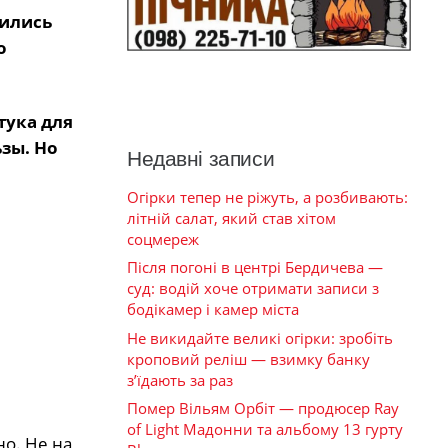
вились
о
тука для
ьзы. Но
Недавні записи
Огірки тепер не ріжуть, а розбивають:
літній салат, який став хітом
соцмереж
Після погоні в центрі Бердичева —
суд: водій хоче отримати записи з
бодікамер і камер міста
Не викидайте великі огірки: зробіть
кроповий реліш — взимку банку
з’їдають за раз
Помер Вільям Орбіт — продюсер Ray
of Light Мадонни та альбому 13 гурту
о. Не на