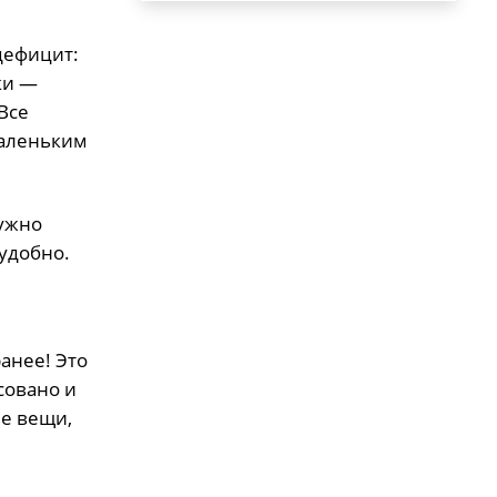
дефицит:
ки —
Все
маленьким
нужно
 удобно.
анее! Это
совано и
ые вещи,