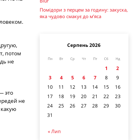
Blur
Помідори з перцем за годину: закуска,
яка чудово смакує до м’яса
еловеком.
другую,
Серпень 2026
т, потом
Пн
Вт
Ср
Чт
Пт
Сб
Нд
юдь не
1
2
3
4
5
6
7
8
9
10
11
12
13
14
15
16
— это
17
18
19
20
21
22
23
чередей не
24
25
26
27
28
29
30
 какую
31
« Лип