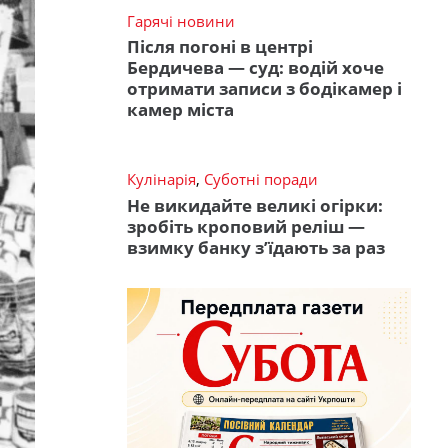
Гарячі новини
Після погоні в центрі
Бердичева — суд: водій хоче
отримати записи з бодікамер і
камер міста
Кулінарія
,
Суботні поради
Не викидайте великі огірки:
зробіть кроповий реліш —
взимку банку з’їдають за раз