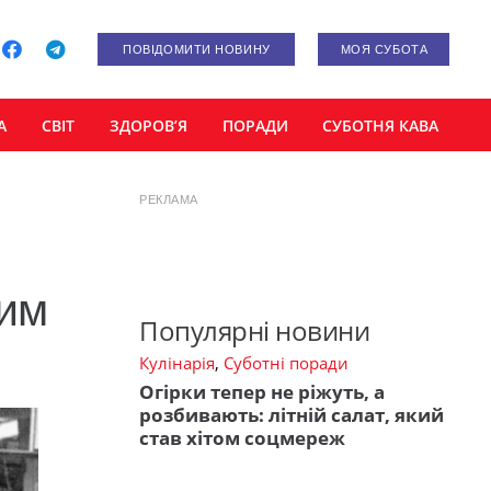
ПОВІДОМИТИ НОВИНУ
МОЯ СУБОТА
А
СВІТ
ЗДОРОВ’Я
ПОРАДИ
СУБОТНЯ КАВА
РЕКЛАМА
з
шим
Популярні новини
Кулінарія
,
Суботні поради
Огірки тепер не ріжуть, а
розбивають: літній салат, який
став хітом соцмереж