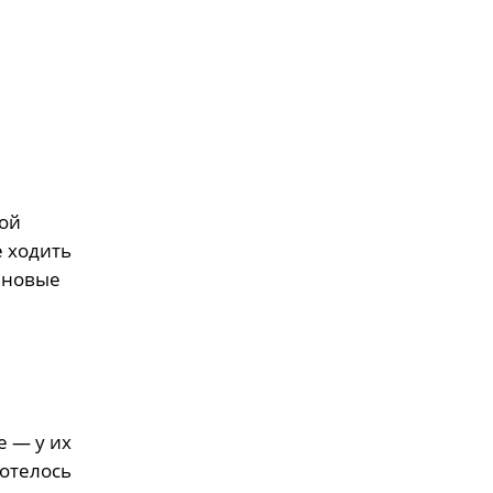
вой
е ходить
 новые
е — у их
хотелось