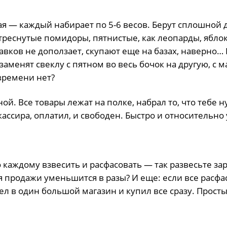
ая — каждый набирает по 5-6 весов. Берут сплошной 
треснутые помидоры, пятнистые, как леопарды, ябло
авков не доползает, скупают еще на базах, наверно… 
аменят свеклу с пятном во весь бочок на другую, с 
 времени нет?
й. Все товары лежат на полке, набрал то, что тебе 
кассира, оплатил, и свободен. Быстро и относительно
 каждому взвесить и расфасовать — так развесьте зар
я продажи уменьшится в разы? И еще: если все расфа
л в один большой магазин и купил все сразу. Прост