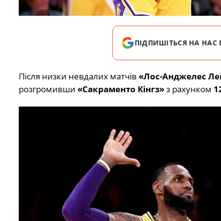
ПІДПИШІТЬСЯ НА НАС 
Після низки невдалих матчів
«Лос-Анджелес Ле
розгромивши
«Сакраменто Кінгз»
з рахунком
1