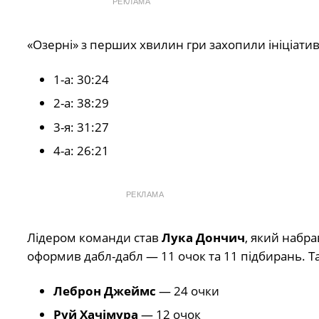
РЕКЛАМА
«Озерні» з перших хвилин гри захопили ініціат
1-а: 30:24
2-а: 38:29
3-я: 31:27
4-а: 26:21
РЕКЛАМА
Лідером команди став
Лука Дончич
, який набр
оформив дабл-дабл — 11 очок та 11 підбирань. Т
Леброн Джеймс
— 24 очки
Руй Хачімура
— 12 очок