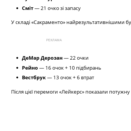
Сміт
— 21 очко зі запасу
У складі «Сакраменто» найрезультативнішими бу
РЕКЛАМА
ДеМар Дерозан
— 22 очки
Рейно
— 16 очок + 10 підбирань
Вестбрук
— 13 очок + 6 втрат
Після цієї перемоги «Лейкерс» показали потужну 