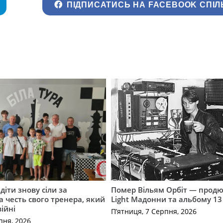
ПІДПИСАТИСЬ НА FACEBOOK СПІЛ
діти знову сіли за
Помер Вільям Орбіт — продю
а честь свого тренера, який
Light Мадонни та альбому 13 
війні
П’ятниця, 7 Серпня, 2026
пня, 2026