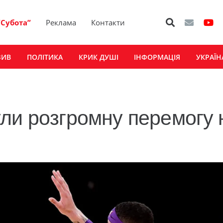
“Субота”
Реклама
Контакти
ЗИВ
ПОЛІТИКА
КРИК ДУШІ
ІНФОРМАЦІЯ
УКРАЇН
ли розгромну перемогу 