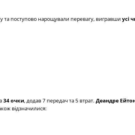
иву та поступово нарощували перевагу, вигравши
усі ч
ав
34 очки
, додав 7 передач та 5 втрат.
Деандре Ейто
акож відзначилися: