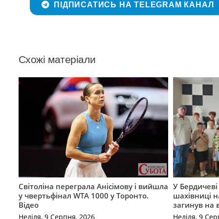
ПІДПИСАТИСЬ НА TELEGRAM КАНАЛ
Схожі матеріали
Світоліна переграла Анісімову і вийшла
У Бердичеві 
у чвертьфінал WTA 1000 у Торонто.
шахівниці н
Відео
загинув на 
Неділя, 9 Серпня, 2026
Неділя, 9 Сер