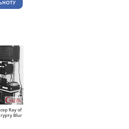
ЬНОТУ
сер Ray of
гурту Blur