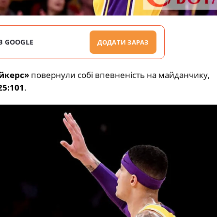
В GOOGLE
ДОДАТИ ЗАРАЗ
йкерс»
повернули собі впевненість на майданчику,
25:101
.