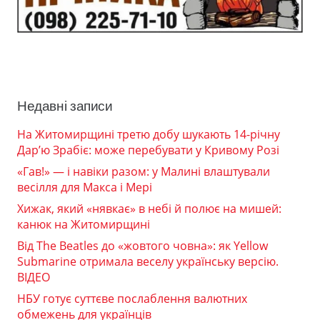
Недавні записи
На Житомирщині третю добу шукають 14-річну
Дар’ю Зрабіє: може перебувати у Кривому Розі
«Гав!» — і навіки разом: у Малині влаштували
весілля для Макса і Мері
Хижак, який «нявкає» в небі й полює на мишей:
канюк на Житомирщині
Від The Beatles до «жовтого човна»: як Yellow
Submarine отримала веселу українську версію.
ВІДЕО
НБУ готує суттєве послаблення валютних
обмежень для українців