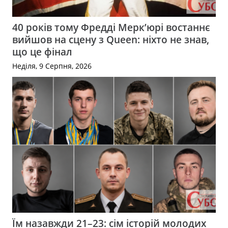
40 років тому Фредді Мерк’юрі востаннє
вийшов на сцену з Queen: ніхто не знав,
що це фінал
Неділя, 9 Серпня, 2026
Їм назавжди 21–23: сім історій молодих