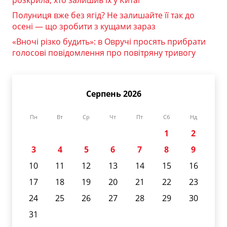
Полуниця вже без ягід? Не залишайте її так до
осені — що зробити з кущами зараз
«Вночі різко будить»: в Овручі просять прибрати
голосові повідомлення про повітряну тривогу
Серпень 2026
Пн
Вт
Ср
Чт
Пт
Сб
Нд
1
2
3
4
5
6
7
8
9
10
11
12
13
14
15
16
17
18
19
20
21
22
23
24
25
26
27
28
29
30
31