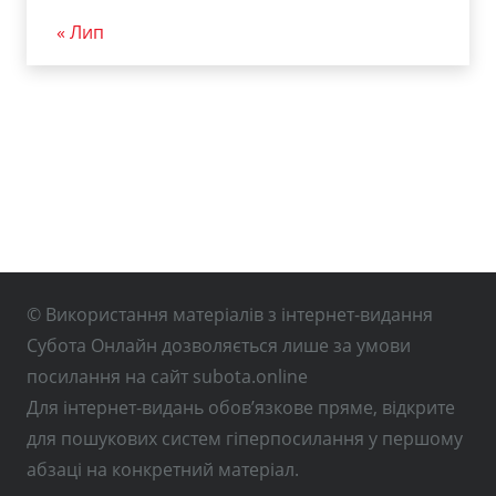
« Лип
© Використання матеріалів з інтернет-видання
Субота Онлайн дозволяється лише за умови
посилання на сайт subota.online
Для інтернет-видань обов’язкове пряме, відкрите
для пошукових систем гіперпосилання у першому
абзаці на конкретний матеріал.