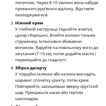
лопаткою. Через 8-10 хвилин вона набуде
приємного рум’яного відтінку. Відставте
охолоджуватися.
Ніжний крем
У глибокій каструльці з’єднайте жовтки,
цукор і борошно. Влийте молоко тонким
струменем, інтенсивно збиваючи
вінчиком. Варуйте на повільному вогні до
загусання (7-10 хв), потім додайте масло і
перемішайте до гладкості.
Збірка десерту
У порційні склянки або келихи викладіть
шарами: спочатку крихту, потім крем.
Повторюйте, залишивши зверху хрусткий
шар. Прикрасьте какао або тертим
шоколадом.