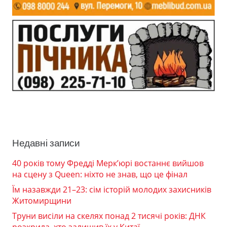
Недавні записи
40 років тому Фредді Мерк’юрі востаннє вийшов
на сцену з Queen: ніхто не знав, що це фінал
Їм назавжди 21–23: сім історій молодих захисників
Житомирщини
Труни висіли на скелях понад 2 тисячі років: ДНК
розкрила, хто залишив їх у Китаї