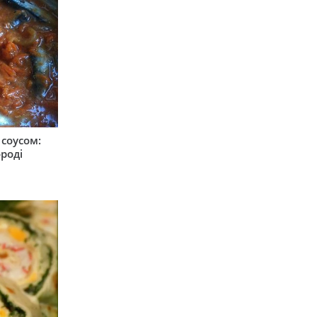
соусом:
ороді