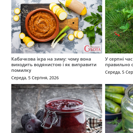
Кабачкова ікра на зиму: чому вона
У серпні ча
виходить водянистою і як виправити
правильно 
помилку
Середа, 5 Се
Середа, 5 Серпня, 2026