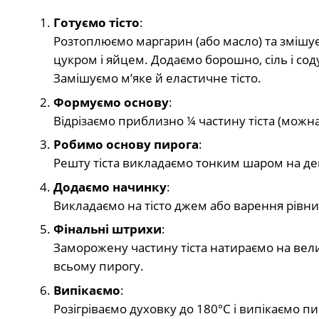
Готуємо тісто
:
Розтоплюємо маргарин (або масло) та змішу
цукром і яйцем. Додаємо борошно, сіль і сод
Замішуємо м’яке й еластичне тісто.
Формуємо основу
:
Відрізаємо приблизно ¼ частину тіста (можн
Робимо основу пирога
:
Решту тіста викладаємо тонким шаром на де
Додаємо начинку
:
Викладаємо на тісто джем або варення рівн
Фінальні штрихи
:
Заморожену частину тіста натираємо на вели
всьому пирогу.
Випікаємо
:
Розігріваємо духовку до 180°C і випікаємо п