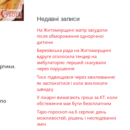
Недавні записи
На Житомирщині матір засудили
після обмороження однорічної
дитини
Березівська рада на Житомирщині
вдруге оголосила тендер на
амбулаторію: перший скасували
ртики.
через порушення
Тиск підвищився через хвилювання:
як заспокоїтися і коли викликати
швидку
У лікарні вимагають гроші за КТ: коли
 по
обстеження має бути безоплатним
Таро-гороскоп на 6 серпня: день
можливостей, рішень і несподіваних
змін