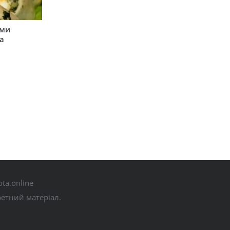
ими
а
ta.online
ретний матеріал.