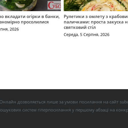
о вкладати огірки в банки,
Рулетики з омлету з крабов
івномірно просолилися
паличками: проста закуска н
святковий стіл
рпня, 2026
Середа, 5 Серпня, 2026
Онлайн дозволяється лише за умови посилання на сайт subo
пошукових систем гіперпосилання у першому абзаці на конк