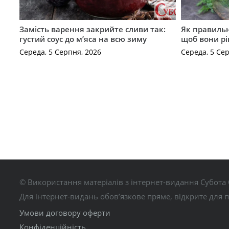
Замість варення закрийте сливи так:
Як правильн
густий соус до м’яса на всю зиму
щоб вони р
Середа, 5 Серпня, 2026
Середа, 5 Се
© Використання матеріалів з інтернет-видання Субота 
Для інтернет-видань обов’язкове пряме, відкрите для 
Умови договору оферти
Конфіденційність