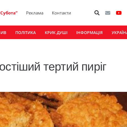
“Субота”
Реклама
Контакти
ЗИВ
ПОЛІТИКА
КРИК ДУШІ
ІНФОРМАЦІЯ
УКРАЇН
остіший тертий пиріг