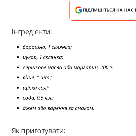
ПІДПИШІТЬСЯ НА НАС 
Інгредієнти:
борошно, 1 склянка;
цукор, 1 склянка;
вершкове масло або маргарин, 200 г;
яйце, 1 шт.;
щіпка солі;
сода, 0,5 ч.л.;
джем або варення за смаком.
Як приготувати: