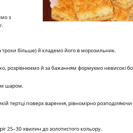
ємо з
у.
а трохи більше) й кладемо його в морозильник.
ко, розрівнюємо й за бажанням формуємо невисокі бо
им шаром.
кій тертці поверх варення, рівномірно розподіляючи
иріг 25–30 хвилин до золотистого кольору.