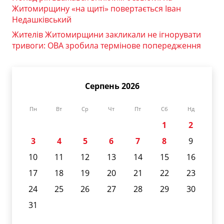
Житомирщину «на щиті» повертається Іван
Недашківський
Жителів Житомирщини закликали не ігнорувати
тривоги: ОВА зробила термінове попередження
Серпень 2026
Пн
Вт
Ср
Чт
Пт
Сб
Нд
1
2
3
4
5
6
7
8
9
10
11
12
13
14
15
16
17
18
19
20
21
22
23
24
25
26
27
28
29
30
31