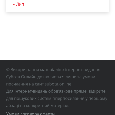
« Лип
© Використання матеріалів з інтернет-видання
Субота Онлайн дозволяється лише за умови
посилання на сайт subota.online
Для інтернет-видань обов’язкове пряме, відкрите
для пошукових систем гіперпосилання у першому
абзаці на конкретний матеріал.
Умови договору оферти