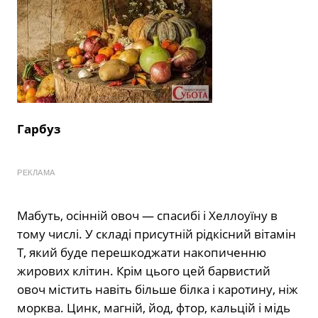
Гарбуз
РЕКЛАМА
Мабуть, осінній овоч — спасибі і Хеллоуїну в
тому числі. У складі присутній рідкісний вітамін
Т, який буде перешкоджати накопиченню
жирових клітин. Крім цього цей барвистий
овоч містить навіть більше білка і каротину, ніж
морква. Цинк, магній, йод, фтор, кальцій і мідь