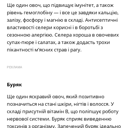
Ще один овоч, що підвищує імунітет, а також
рівень гемоглобіну — і все це завдяки кальцію,
залізу, фосфору і магнію в складі. Антисептичні
властивості селери корисні і в боротьбі з
сезонною алергією. Селера хороша в овочевих
супах-пюре і салатах, а також додасть трохи
пікантності м’ясних страв і рагу.
РЕКЛАМА
Буряк
Ще один яскравий овоч, який позитивно
позначиться на стані шкіри, нігтів і волосся. У
складі присутній вітамін В, що поліпшує роботу
нервової системи. Буряк сприяє виведенню
токсинів з організму. Запечений буряк ідеально