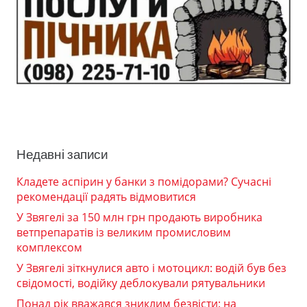
Недавні записи
Кладете аспірин у банки з помідорами? Сучасні
рекомендації радять відмовитися
У Звягелі за 150 млн грн продають виробника
ветпрепаратів із великим промисловим
комплексом
У Звягелі зіткнулися авто і мотоцикл: водій був без
свідомості, водійку деблокували рятувальники
Понад рік вважався зниклим безвісти: на