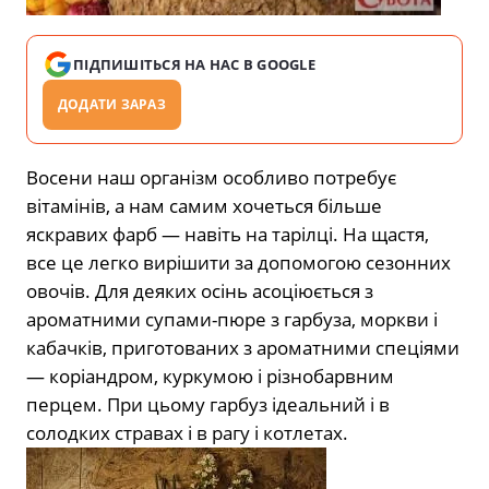
ПІДПИШІТЬСЯ НА НАС В GOOGLE
ДОДАТИ ЗАРАЗ
Восени наш організм особливо потребує
вітамінів, а нам самим хочеться більше
яскравих фарб — навіть на тарілці. На щастя,
все це легко вирішити за допомогою сезонних
овочів. Для деяких осінь асоціюється з
ароматними супами-пюре з гарбуза, моркви і
кабачків, приготованих з ароматними спеціями
— коріандром, куркумою і різнобарвним
перцем. При цьому гарбуз ідеальний і в
солодких стравах і в рагу і котлетах.