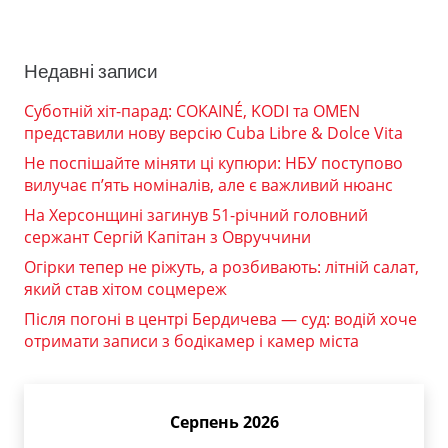
Недавні записи
Суботній хіт-парад: COKAINÉ, KODI та OMEN
представили нову версію Cuba Libre & Dolce Vita
Не поспішайте міняти ці купюри: НБУ поступово
вилучає п’ять номіналів, але є важливий нюанс
На Херсонщині загинув 51-річний головний
сержант Сергій Капітан з Овруччини
Огірки тепер не ріжуть, а розбивають: літній салат,
який став хітом соцмереж
Після погоні в центрі Бердичева — суд: водій хоче
отримати записи з бодікамер і камер міста
Серпень 2026