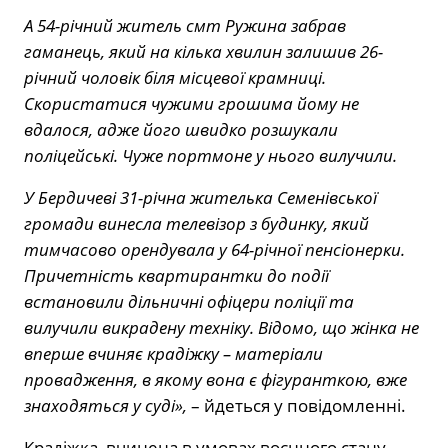
А 54-річний житель смт Ружина забрав
гаманець, який на кілька хвилин залишив 26-
річний чоловік біля місцевої крамниці.
Скористатися чужими грошима йому не
вдалося, адже його швидко розшукали
поліцейські. Чуже портмоне у нього вилучили.
У Бердичеві 31-річна жителька Семенівської
громади винесла телевізор з будинку, який
тимчасово орендувала у 64-річної пенсіонерки.
Причетність квартирантки до події
встановили дільничні офіцери поліції та
вилучили викрадену техніку. Відомо, що жінка не
вперше вчиняє крадіжку – матеріали
провадження, в якому вона є фігуранткою, вже
знаходяться у суді»,
– йдеться у повідомленні.
Крадіжка, вчинена в умовах воєнного стану,