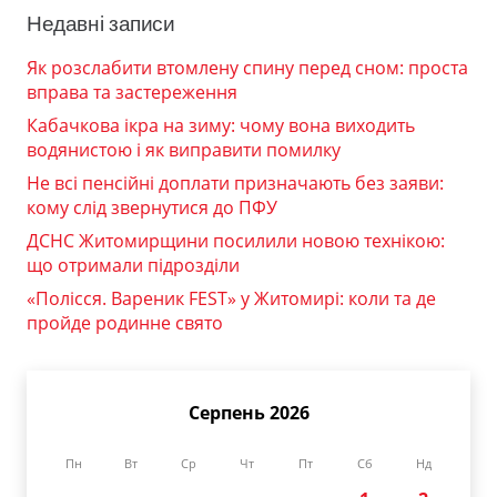
Недавні записи
Як розслабити втомлену спину перед сном: проста
вправа та застереження
Кабачкова ікра на зиму: чому вона виходить
водянистою і як виправити помилку
Не всі пенсійні доплати призначають без заяви:
кому слід звернутися до ПФУ
ДСНС Житомирщини посилили новою технікою:
що отримали підрозділи
«Полісся. Вареник FEST» у Житомирі: коли та де
пройде родинне свято
Серпень 2026
Пн
Вт
Ср
Чт
Пт
Сб
Нд