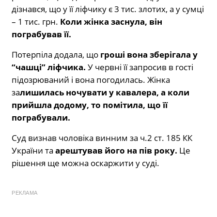
дізнався, що у її ліфчику є 3 тис. злотих, а у сумці
– 1 тис. грн.
Коли жінка заснула, він
пограбував її.
Потерпіла додала, що
гроші вона зберігала у
“чашці” ліфчика.
У червні її запросив в гості
підозрюваний і вона погодилась. Жінка
за
лишилась ночувати у кавалера, а коли
прийшла додому, то помітила, що її
пограбували.
Суд визнав чоловіка винним за ч.2 ст. 185 КК
України та
арештував його на пів року.
Це
рішення ще можна оскаржити у суді.
РЕКЛАМА