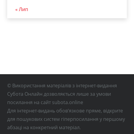
« Лип
© Використання матеріалів з інтернет-видання
Субота Онлайн дозволяється лише за умови
посилання на сайт subota.online
Для інтернет-видань обов’язкове пряме, відкрите
для пошукових систем гіперпосилання у першому
абзаці на конкретний матеріал.