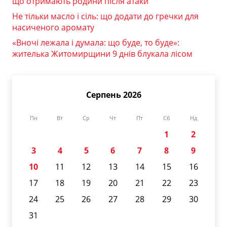
що отримають родини після атаки
Не тільки масло і сіль: що додати до гречки для
насиченого аромату
«Вночі лежала і думала: що буде, то буде»:
жителька Житомирщини 9 днів блукала лісом
Серпень 2026
Пн
Вт
Ср
Чт
Пт
Сб
Нд
1
2
3
4
5
6
7
8
9
10
11
12
13
14
15
16
17
18
19
20
21
22
23
24
25
26
27
28
29
30
31