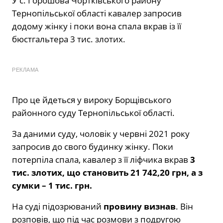
У с. Горошова Чортківського району
Тернопільської області кавалер запросив
додому жінку і поки вона спала вкрав із її
бюстгальтера 3 тис. злотих.
РЕКЛАМА
Про це йдеться у вироку Борщівського
районного суду Тернопільської області.
За даними суду, чоловік у червні 2021 року
запросив до свого будинку жінку. Поки
потерпіла спала, кавалер з її ліфчика вкрав
3
тис. злотих, що становить 21 742,20 грн, а з
сумки – 1 тис. грн.
На суді підозрюваний
провину визнав
. Він
розповів, що під час розмови з подругою