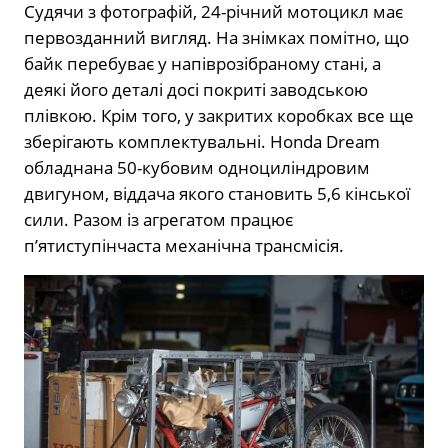
Судячи з фотографій, 24-річний мотоцикл має
первозданний вигляд. На знімках помітно, що
байк перебуває у напіврозібраному стані, а
деякі його деталі досі покриті заводською
плівкою. Крім того, у закритих коробках все ще
зберігають комплектувальні. Honda Dream
обладнана 50-кубовим одноциліндровим
двигуном, віддача якого становить 5,6 кінської
сили. Разом із агрегатом працює
п’ятиступінчаста механічна трансмісія.