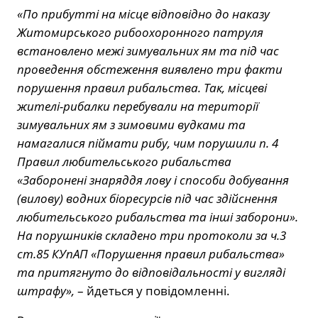
«По прибутті на місце відповідно до наказу
Житомирського рибоохоронного патруля
встановлено межі зимувальних ям та під час
проведення обстеження виявлено три факти
порушення правил рибальства. Так, місцеві
жителі-рибалки перебували на території
зимувальних ям з зимовими вудками та
намагалися піймати рибу, чим порушили п. 4
Правил любительського рибальства
«Заборонені знаряддя лову і способи добування
(вилову) водних біоресурсів під час здійснення
любительського рибальства та інші заборони».
На порушників складено три протоколи за ч.3
ст.85 КУпАП «Порушення правил рибальства»
та притягнуто до відповідальності у вигляді
штрафу»,
– йдеться у повідомленні.