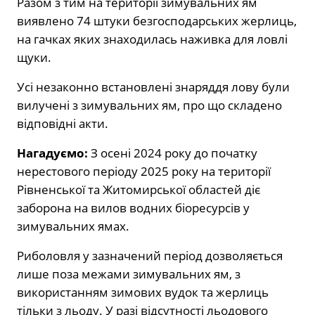
Разом з тим на території зимувальних ям
виявлено 74 штуки безгосподарських жерлиць,
на гачках яких знаходилась наживка для ловлі
щуки.
Усі незаконно встановлені знаряддя лову були
вилучені з зимувальних ям, про що складено
відповідні акти.
Нагадуємо:
З осені 2024 року до початку
нерестового періоду 2025 року на території
Рівненської та Житомирської областей діє
заборона на вилов водних біоресурсів у
зимувальних ямах.
Риболовля у зазначений період дозволяється
лише поза межами зимувальних ям, з
використанням зимових вудок та жерлиць
тільки з льоду. У разі відсутності льодового