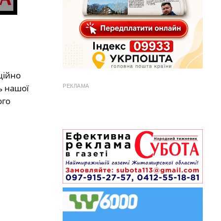
ційно
ь нашої
РЕКЛАМА
ого