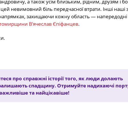
андровичу, а також усім близьким, рідним, друзям і 
 цей невимовний біль передчасної втрати. Інші наші
х напрямках, захищаючи кожну область — напередодн
итомирщини В’ячеслав Єпіфанцев
.
и.
теся про справжні історії того, як люди долають
залишають спадщину. Отримуйте надихаючі порт
йважливіше та найцікавіше!