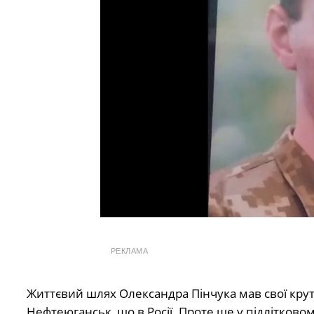
РЕКЛАМА
Життєвий шлях Олександра Пінчука мав свої круті
Нефтеюганськ, що в Росії. Проте ще у підлітково