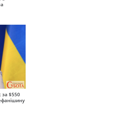
на
 за $550
тефанішину