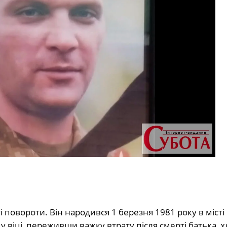
 повороти. Він народився 1 березня 1981 року в місті
му віці, переживши важку втрату після смерті батька, 