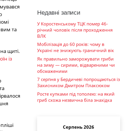
рмувався
Недавні записи
ю
йомі
У Коростенському ТЦК помер 46-
ивим та
річний чоловік після проходження
ВЛК
Мобілізація до 60 років: чому в
Україні не знижують граничний вік
на щиті.
їн із
Як правильно заморожувати гриби
на зиму — сирими, відвареними чи
обсмаженими
7 серпня у Бердичеві попрощаються із
р
Захисником Дмитром Плаксюком
та
Росте купками під тополею: на який
ірвалося
гриб схожа незвична біла знахідка
ешня
епліші
Серпень 2026