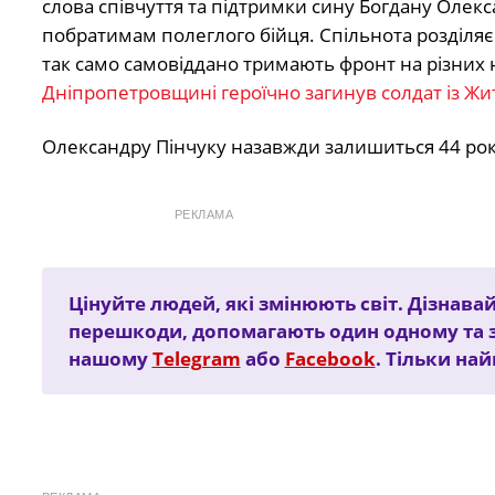
слова співчуття та підтримки сину Богдану Олекс
побратимам полеглого бійця. Спільнота розділяє
так само самовіддано тримають фронт на різни
Дніпропетровщині героїчно загинув солдат із Ж
Олександру Пінчуку назавжди залишиться 44 рок
РЕКЛАМА
Цінуйте людей, які змінюють світ. Дізнавай
перешкоди, допомагають один одному та 
нашому
Telegram
або
Facebook
. Тільки на