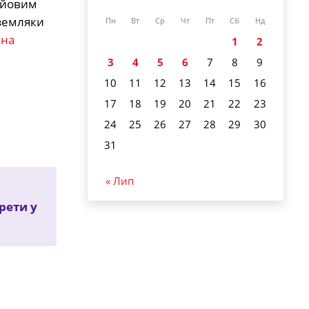
бойовим
 земляки
Пн
Вт
Ср
Чт
Пт
Сб
Нд
і
на
1
2
3
4
5
6
7
8
9
10
11
12
13
14
15
16
17
18
19
20
21
22
23
24
25
26
27
28
29
30
31
« Лип
рети у