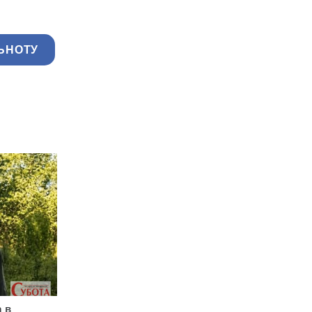
ЬНОТУ
 в