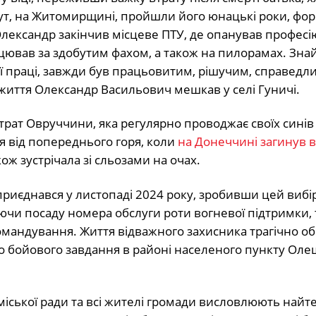
тут, на Житомирщині, пройшли його юнацькі роки, фо
лександр закінчив місцеве ПТУ, де опанував професі
цював за здобутим фахом, а також на пилорамах. Зна
ої праці, завжди був працьовитим, рішучим, справедл
 життя Олександр Васильович мешкав у селі Гуничі.
рат Овруччини, яка регулярно проводжає своїх синів 
я від попереднього горя, коли
на Донеччині загинув во
кож зустрічала зі сльозами на очах.
риєднався у листопаді 2024 року, зробивши цей вибі
ючи посаду номера обслуги роти вогневої підтримки, 
мандування. Життя відважного захисника трагічно об
го бойового завдання в районі населеного пункту Ол
міської ради та всі жителі громади висловлюють найт