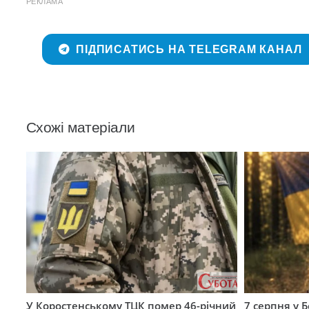
РЕКЛАМА
ПІДПИСАТИСЬ НА TELEGRAM КАНАЛ
Схожі матеріали
У Коростенському ТЦК помер 46-річний
7 серпня у 