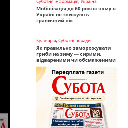
Суботня інформація
,
Україна
Мобілізація до 60 років: чому в
Україні не знижують
граничний вік
Кулінарія
,
Суботні поради
Як правильно заморожувати
гриби на зиму — сирими,
відвареними чи обсмаженими