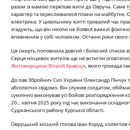
разом із мамою переїхав жити до Овруча. Саме 
характер та окреслювалися плани на майбутнє. О
електрика. У цивільному житті тривалий час пра
згадують, що він ніколи не боявся важкої фізичн
впевненим у собі чоловіком. Останні роки свого
Ця смерть поповнила довгий і болючий список вт
Серця місцевих жителів ще не встигли оговтатис
Житомирщини Віталій Кравчук
, якого громада та
До лав Збройних Сил України Олександр Пінчук п
абсолютно свідомо. Він служив солдатом, обійма
сумлінно виконував усі бойові розпорядження ко
20… квітня 2025 року під час виконання складно
Суджанського району Курської області.
Овруцький міський голова Іван Коруд, колектив 