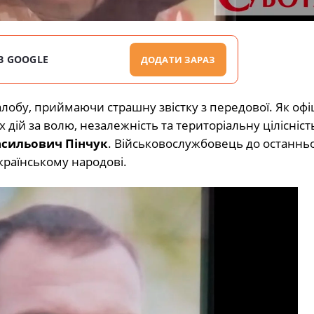
В GOOGLE
ДОДАТИ ЗАРАЗ
лобу, приймаючи страшну звістку з передової. Як офі
 дій за волю, незалежність та територіальну цілісніст
асильович Пінчук
. Військовослужбовець до останнь
країнському народові.