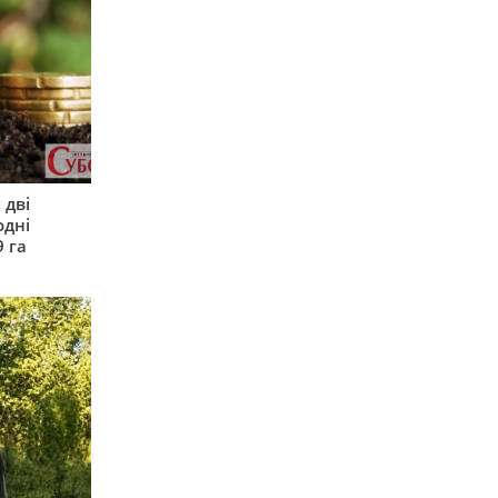
 дві
одні
9 га