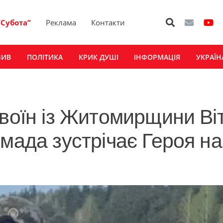
“Субота”
Реклама
Контакти
ЗИВ
ПОЛІТИКА
КРИК ДУШІ
ІНФОРМАЦІЯ
УКРАЇН
 воїн із Житомирщини Ві
мада зустрічає Героя на