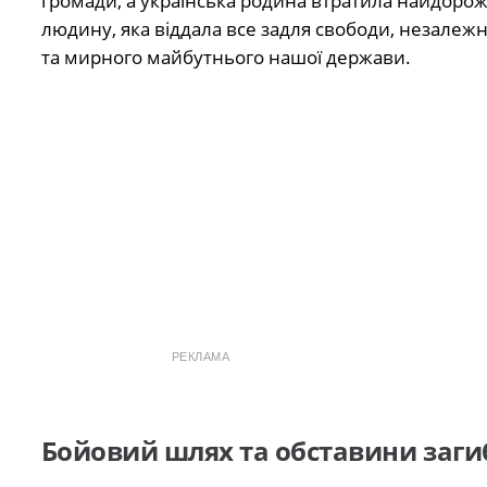
громади, а українська родина втратила найдоро
людину, яка віддала все задля свободи, незалежн
та мирного майбутнього нашої держави.
РЕКЛАМА
Бойовий шлях та обставини загиб