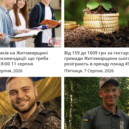
ників на Житомирщині
Від 159 до 1609 грн за гектар:
комендації: що треба
громади Житомирщини сьог
18:00 11 серпня
розіграють в оренду понад 4
ерпня, 2026
П’ятниця, 7 Серпня, 2026