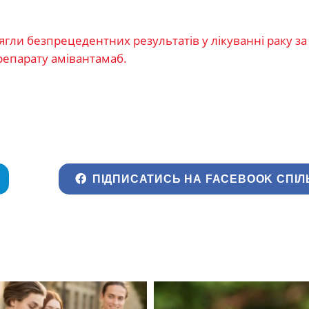
гли безпрецедентних результатів у лікуванні раку за
репарату амівантамаб.
ПІДПИСАТИСЬ НА FACEBOOK СПІЛ