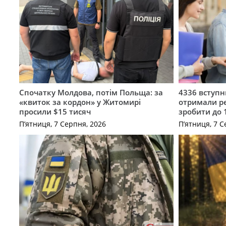
Спочатку Молдова, потім Польща: за
4336 вступ
«квиток за кордон» у Житомирі
отримали ре
просили $15 тисяч
зробити до 
П’ятниця, 7 Серпня, 2026
П’ятниця, 7 С