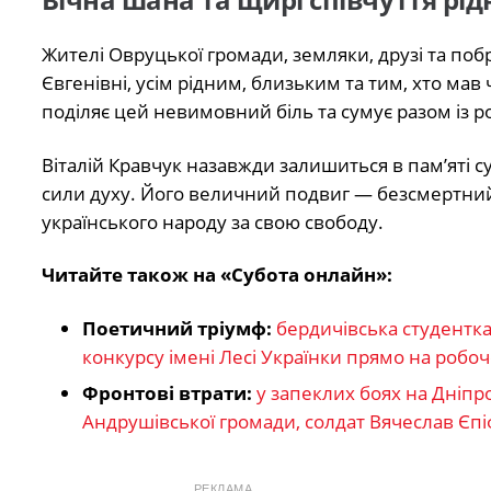
Жителі Овруцької громади, земляки, друзі та по
Євгенівні, усім рідним, близьким та тим, хто ма
поділяє цей невимовний біль та сумує разом із 
Віталій Кравчук назавжди залишиться в пам’яті с
сили духу. Його величний подвиг — безсмертний, 
українського народу за свою свободу.
Читайте також на «Субота онлайн»:
Поетичний тріумф:
бердичівська студентк
конкурсу імені Лесі Українки прямо на робоч
Фронтові втрати:
у запеклих боях на Дніп
Андрушівської громади, солдат Вячеслав Єп
РЕКЛАМА