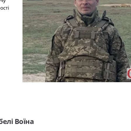
жчу
ості
елі Воїна