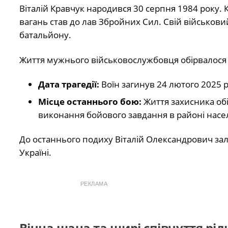
Віталій Кравчук народився 30 серпня 1984 року. 
вагань став до лав Збройних Сил. Свій військови
батальйону.
Життя мужнього військовослужбовця обірвалося 
Дата трагедії:
Воїн загинув 24 лютого 2025 р
Місце останнього бою:
Життя захисника обі
виконання бойового завдання в районі насе
До останнього подиху Віталій Олександрович зали
Україні.
РЕКЛАМА
Вічна шана та щирі співчуття рі