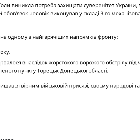
Коли виникла потреба захищати суверенітет України, в
й обов’язок чоловік виконував у складі 3-го механізов
на одному з найгарячіших напрямків фронту:
оку.
рвалося внаслідок жорстокого ворожого обстрілу під 
леного пункту Торецьк Донецької області.
шався вірним військовій присязі, своєму народові та
дним