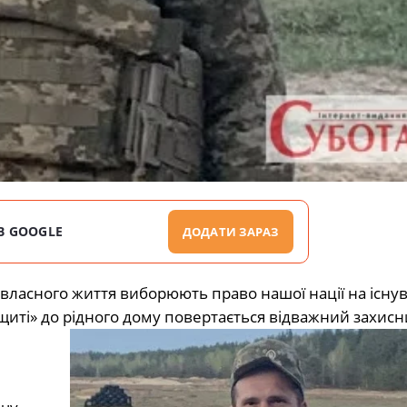
В GOOGLE
ДОДАТИ ЗАРАЗ
ю власного життя виборюють право нашої нації на існу
щиті» до рідного дому повертається відважний захисн