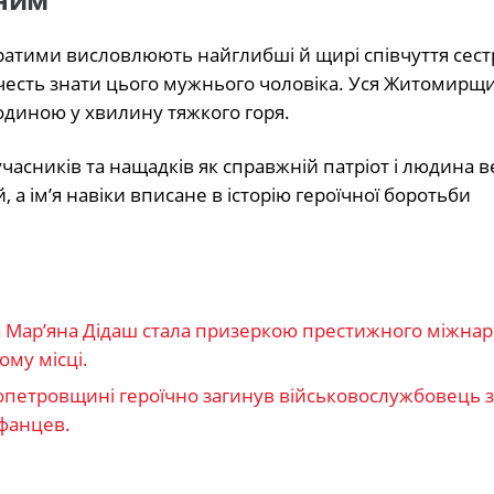
братими висловлюють найглибші й щирі співчуття сестр
в честь знати цього мужнього чоловіка. Уся Житомирщ
родиною у хвилину тяжкого горя.
учасників та нащадків як справжній патріот і людина в
а ім’я навіки вписане в історію героїчної боротьби
а Мар’яна Дідаш стала призеркою престижного міжна
ому місці.
ропетровщині героїчно загинув військовослужбовець з
іфанцев.