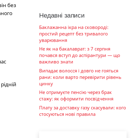
ін без
аного
Недавні записи
Баклажанна ікра на сковороді:
простий рецепт без тривалого
уварювання
Не як на бакалаврат: з 7 серпня
почався вступ до аспірантури — що
час
важливо знати
Випадає волосся і довго не гояться
рани: коли варто перевірити рівень
цинку
 рідній
Не отримуєте пенсію через брак
стажу: як оформити посвідчення
Плату за доставку газу скасували: кого
стосуються нові правила