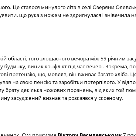
ого. Це сталося минулого літа в селі Озеряни Олевськ
уявити, що рука з ножем не здригнулася і знівечила 
кій області, того злощасного вечора між 59 річним з
у будинку, виник конфлікт під час вечері. Зокрема, п
ові претензію, що, мовляв, він вживає багато хліба. Ц
ав на свою пенсію та заробітки потерпілого. У відпо
ому брату декілька ножових поранень, від яких той по
ину засуджений визнав та розкаявся у скоєному.
й вчинок. Суд присудив
Віктору Василевському
7 рок