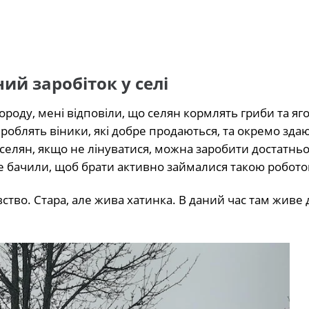
ий заробіток у селі
ороду, мені відповіли, що селян кормлять гриби та яго
роблять віники, які добре продаються, та окремо зда
и селян, якщо не лінуватися, можна заробити достатнь
е бачили, щоб брати активно займалися такою робото
вство. Стара, але жива хатинка. В даний час там живе