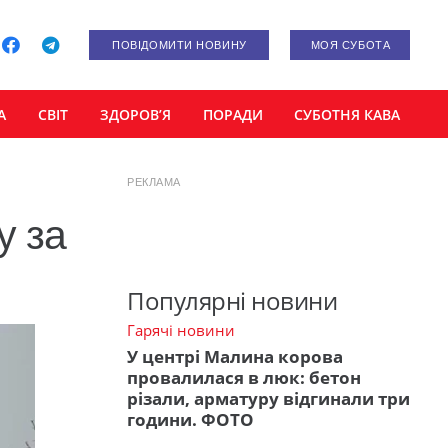
ПОВІДОМИТИ НОВИНУ
МОЯ СУБОТА
А
СВІТ
ЗДОРОВ’Я
ПОРАДИ
СУБОТНЯ КАВА
РЕКЛАМА
у за
Популярні новини
Гарячі новини
У центрі Малина корова
провалилася в люк: бетон
різали, арматуру відгинали три
години. ФОТО