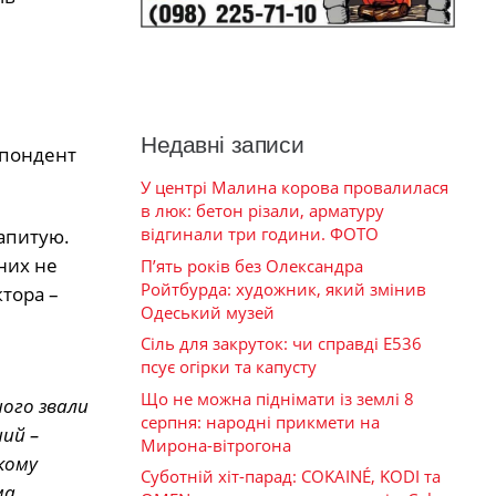
Недавні записи
еспондент
У центрі Малина корова провалилася
в люк: бетон різали, арматуру
відгинали три години. ФОТО
запитую.
них не
П’ять років без Олександра
Ройтбурда: художник, який змінив
ктора –
Одеський музей
Сіль для закруток: чи справді Е536
псує огірки та капусту
Що не можна піднімати із землі 8
шого звали
серпня: народні прикмети на
ший –
Мирона-вітрогона
кому
Суботній хіт-парад: COKAINÉ, KODI та
ма