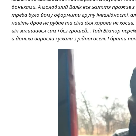
доньками. А молодший Валік все життя прожив з б
треба було йому оформити групу інвалідності, але
навіть дров не рубав та сіна для корови не косив
він залишився сам і без грошей… Тоді Віктор переї
а доньки виросли і уїхали з рідної оселі. І брати