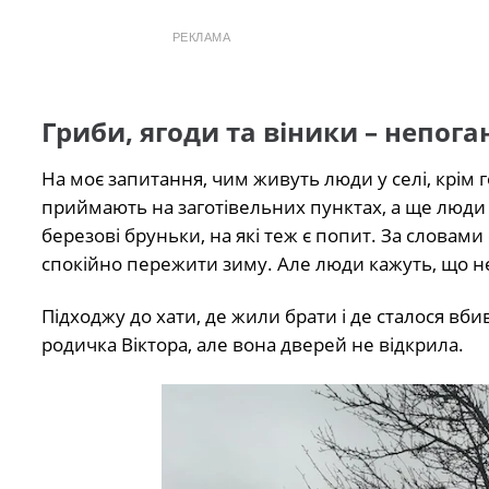
РЕКЛАМА
Гриби, ягоди та віники – непоган
На моє запитання, чим живуть люди у селі, крім г
приймають на заготівельних пунктах, а ще люди 
березові бруньки, на які теж є попит. За словам
спокійно пережити зиму. Але люди кажуть, що н
Підходжу до хати, де жили брати і де сталося вби
родичка Віктора, але вона дверей не відкрила.