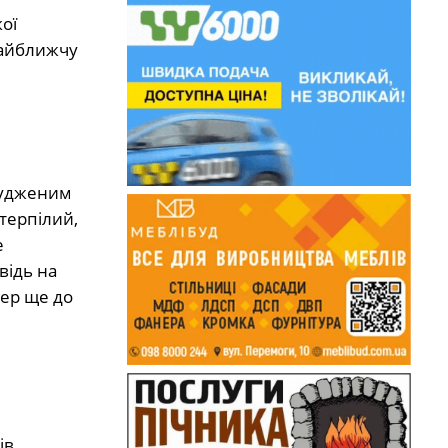
ої
найближчу
асудженим
отерпілий,
е
відь на
мер ще до
ів