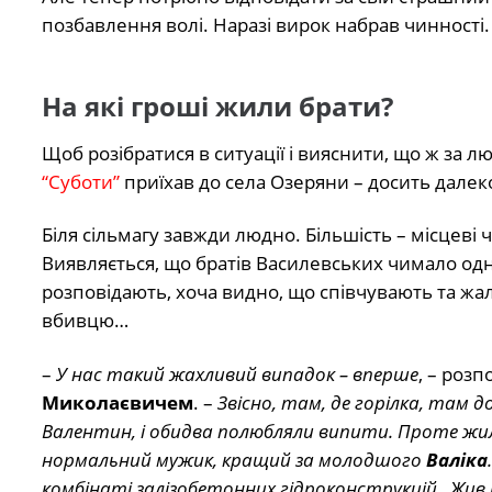
позбавлення волі. Наразі вирок набрав чинності.
На які гроші жили брати?
Щоб розібратися в ситуації і вияснити, що ж за лю
“Суботи”
приїхав до села Озеряни – досить далеког
Біля сільмагу завжди людно. Більшість – місцеві ч
Виявляється, що братів Василевських чимало одн
розповідають, хоча видно, що співчувають та жал
вбивцю…
–
У нас такий жахливий випадок – вперше
, – роз
Миколаєвичем
. –
Звісно, там, де горілка, там
Валентин, і обидва полюбляли випити. Проте жили 
нормальний мужик, кращий за молодшого
Валіка
комбінаті залізобетонних гідроконструкцій. Жив 