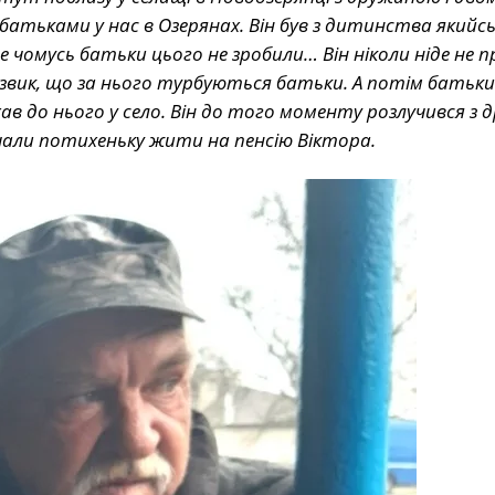
атьками у нас в Озерянах. Він був з дитинства якийсь
 чомусь батьки цього не зробили… Він ніколи ніде не 
, звик, що за нього турбуються батьки. А потім батьки
хав до нього у село. Він до того моменту розлучився з
 почали потихеньку жити на пенсію Віктора.