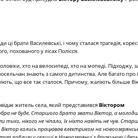
ди ці брати Василевські, і чому сталася трагедія, кор
о, похованого у лісах Полісся.
оловіки, хто на велосипеді, хто на мопеді. Підходжу, 
осельчан знають з самого дитинства. Але багато про 
іють, що все так сталося. Причому, жаліють більше Ві
повідає житель села, який представився
Віктором
 добра не буде. Старшого брата звати Віктор, а молод
тихо, нікого не чіпали, їх ніхто навіть не чув. Стар
. Віктор колись працював електриком на новоозерянсь
тут поблизу у селищі в Новоозерянці з дружиною і дво