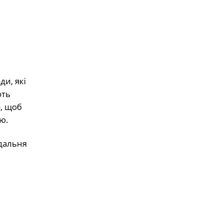
ди, які
ють
о, щоб
ю.
 дальня