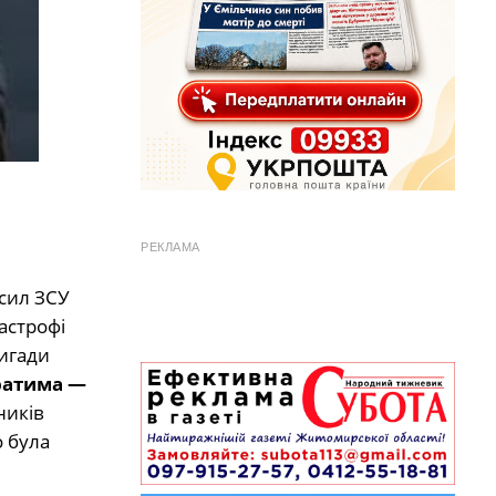
РЕКЛАМА
 сил ЗСУ
астрофі
ригади
братима —
ників
 була