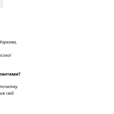
Харкова,
исокої
упантами?
 початку
ив свій