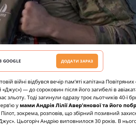
В GOOGLE
ДОДАТИ ЗАРАЗ
ітовій війні відбувся вечір пам’яті капітана Повітряних
Джус») — до сороковин після його загибелі в авіакат
с зльоту. Тоді загинули одразу троє льотчиків 40-ї б
терв’ю у
мами Андрія Лілії Авер’янової та його по
. Пілот, зокрема, розповів, що збірний позивний захис
жус». Цьогоріч Андрію виповнилося 30 років. В нього