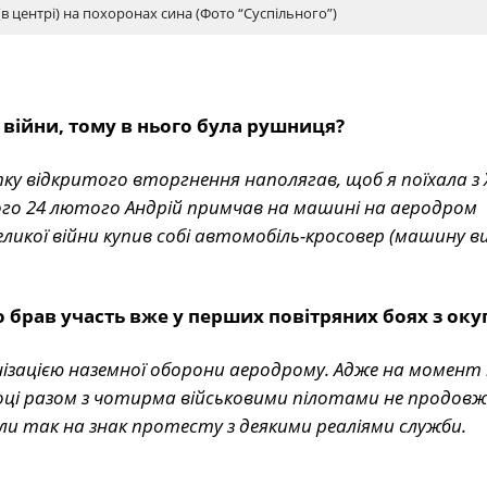
(в центрі) на похоронах сина (Фото “Суспільного”)
 війни, тому в нього була рушниця?
у відкритого вторгнення наполягав, щоб я поїхала з 
ього 24 лютого Андрій примчав на машині на аеродром
 великої війни купив собі автомобіль-кросовер (машину в
то брав участь вже у перших повітряних боях з ок
анізацією наземної оборони аеродрому. Адже на момент
році разом з чотирма військовими пілотами не продовж
и так на знак протесту з деякими реаліями служби.