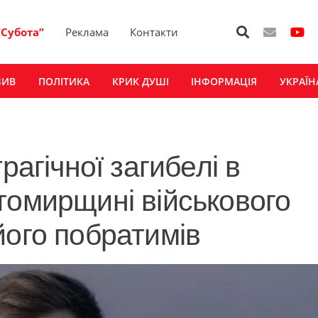
“Субота”
Реклама
Контакти
ЗИВ
ПОЛІТИКА
КРИК ДУШІ
ІНФОРМАЦІЯ
УКРАЇН
рагічної загибелі в
томирщині військового
його побратимів