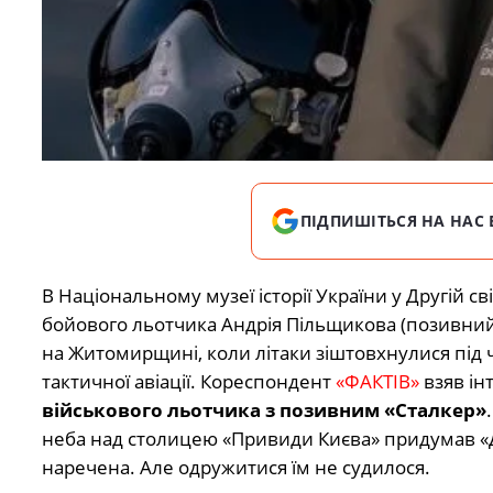
ПІДПИШІТЬСЯ НА НАС 
В Національному музеї історії України у Другій св
бойового льотчика Андрія Пільщикова (позивний «
на Житомирщині, коли літаки зіштовхнулися під ча
тактичної авіації. Кореспондент
«ФАКТІВ»
взяв ін
військового льотчика з позивним «Сталкер»
неба над столицею «Привиди Києва» придумав «Д
наречена. Але одружитися їм не судилося.