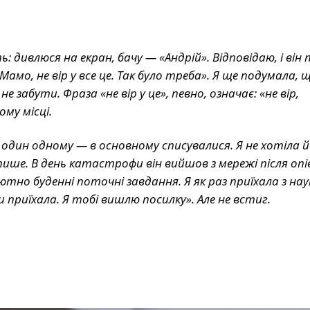
: дивлюся на екран, бачу — «Андрій». Відповідаю, і він
амо, не вір у все це. Так було треба». Я ще подумала,
 забути. Фраза «не вір у це», певно, означає: «не вір,
ому місці.
 один одному — в основному списувалися. Я не хотіла 
пише. В день катастрофи він вийшов з мережі після опі
о буденні поточні завдання. Я як раз приїхала з нау
 приїхала. Я тобі вишлю посилку». Але не встиг.