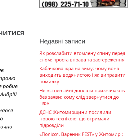
вчитися
Недавні записи
Як розслабити втомлену спину перед
сном: проста вправа та застереження
Кабачкова ікра на зиму: чому вона
яв
виходить водянистою і як виправити
нтролю
помилку
е робив
Не всі пенсійні доплати призначають
Андрій
без заяви: кому слід звернутися до
ПФУ
мався
ДСНС Житомирщини посилили
ло
новою технікою: що отримали
підрозділи
точно
«Полісся. Вареник FEST» у Житомирі: