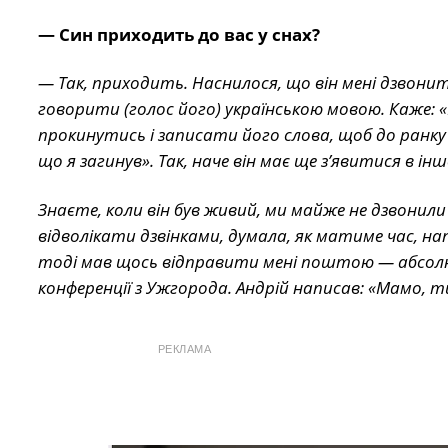
— Син приходить до вас у снах?
— Так, приходить. Наснилося, що він мені дзвонить
говорити (голос його) українською мовою. Каже: «М
прокинутись і записати його слова, щоб до ранку не
що я загинув». Так, наче він має ще з’явитися в інш
Знаєте, коли він був живий, ми майже не дзвонили
відволікати дзвінками, думала, як матиме час, на
тоді мав щось відправити мені поштою — абсолютн
конференції з Ужгорода. Андрій написав: «Мамо, ти
РЕКЛАМА