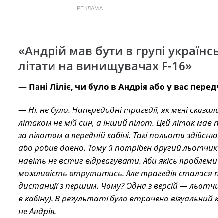
РЕКЛАМА
«Андрій мав бути в групі українс
літати на винищувачах F-16»
— Пані Ліліє, чи було в Андрія або у вас перед
— Ні, не було. Напередодні трагедії, як мені сказ
літаком не мій син, а інший пілот. Цей літак мав
за пілотом в передній кабіні. Такі польоти здійсн
або робив давно. Тому й потрібен другий льотч
навіть не встиг відреагувати. Аби якісь проблеми
можливість втрутитись. Але трагедія сталася пі
дистанції з першим. Чому? Одна з версій — льотчик
в кабіну). В результаті було втрачено візуальний
не Андрія.