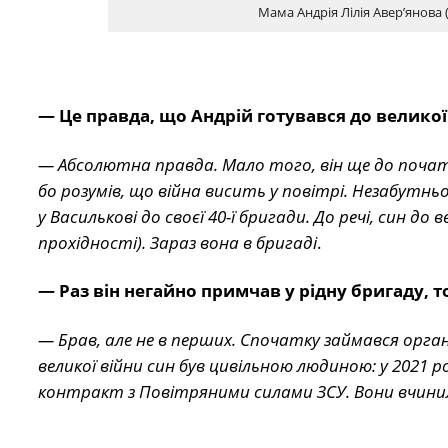
Мама Андрія Лілія Авер’янова 
— Це правда, що Андрій готувався до великої
— Абсолютна правда. Мало того, він ще до початк
бо розумів, що війна висить у повітрі. Незабутн
у Василькові до своєї 40-ї бригади. До речі, син до
прохідності). Зараз вона в бригаді
.
— Раз він негайно примчав у рідну бригаду, 
— Брав, але не в перших. Спочатку займався орг
великої війни син був цивільною людиною: у 2021 
контракт з Повітряними силами ЗСУ. Вони вчинил