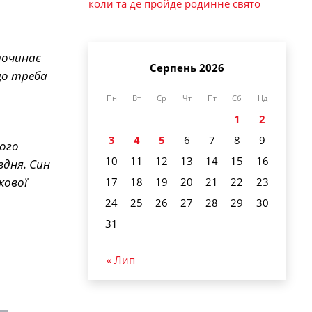
коли та де пройде родинне свято
 починає
Серпень 2026
 що треба
Пн
Вт
Ср
Чт
Пт
Сб
Нд
1
2
3
4
5
6
7
8
9
його
10
11
12
13
14
15
16
вдня. Син
кової
17
18
19
20
21
22
23
24
25
26
27
28
29
30
31
« Лип