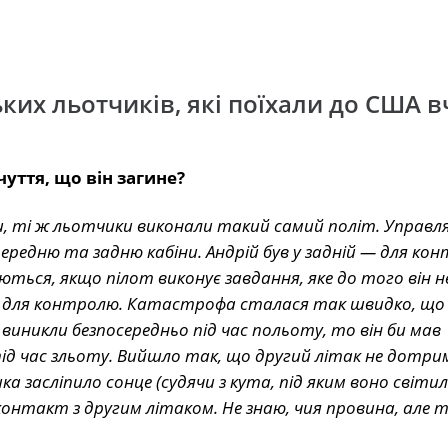
ьких льотчиків, які поїхали до США 
чуття, що він загине?
али, ті ж льотчики виконали такий самий політ. Управл
 передню та задню кабіни. Андрій був у задній — для ко
юються, якщо пілот виконує завдання, яке до того він н
ик для контролю. Катастрофа сталася так швидко, що 
 виникли безпосередньо під час польоту, то він би мав
д час зльоту. Вийшло так, що другий літак не дотри
а засліпило сонце (судячи з кута, під яким воно світи
 контакт з другим літаком. Не знаю, чия провина, але 