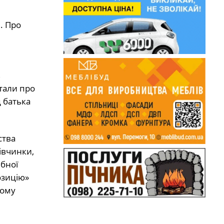
. Про
в
тали про
 батька
ства
дівчинки,
ібної
озицію»
чому