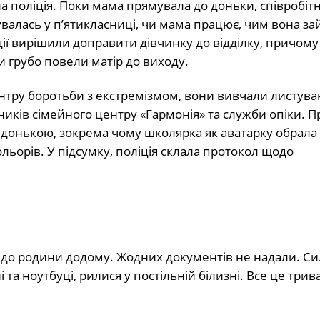
а поліція. Поки мама прямувала до доньки, співробіт
увалась у п’ятикласниці, чи мама працює, чим вона за
іції вирішили доправити дівчинку до відділку, причом
и грубо повели матір до виходу.
Центру боротьби з екстремізмом, вони вивчали листува
ників сімейного центру «Гармонія» та служби опіки. 
донькою, зокрема чому школярка як аватарку обрала 
льорів. У підсумку, поліція склала протокол щодо
и до родини додому. Жодних документів не надали. С
та ноутбуці, рилися у постільній білизні. Все це трив