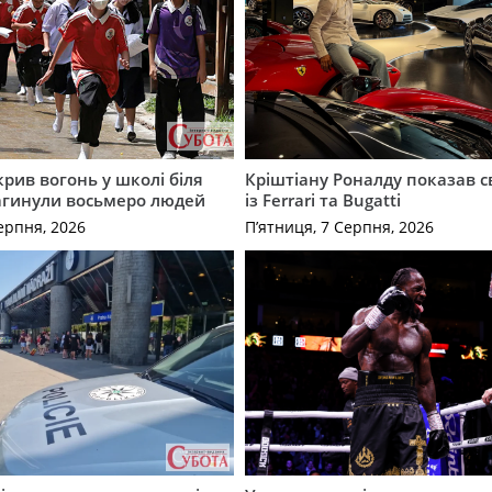
крив вогонь у школі біля
Кріштіану Роналду показав с
агинули восьмеро людей
із Ferrari та Bugatti
ерпня, 2026
П’ятниця, 7 Серпня, 2026