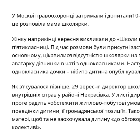
У Москві правоохоронці затримали і допитали10-
це розповіла мама школярки.
Жінку наприкінці вересня викликали до «Школи в
п’ятикласниці. Під час розмови були присутні заст
основному, цікавилися відсутністю школярки на
аватарку дівчинки в чаті з однокласниками. Наст
однокласника дочки – нібито дитина опублікувала
Як з’ясувалося пізніше, 29 вересня директор шко
внутрішніх справ у районі Некрасівка. У листі ди
проте радить «обстежити житлово-побутові умови 
поведінки дитини, її громадянської позиції». Та
матері, щоб та не заохочувала дитину «до обгов
колективі».