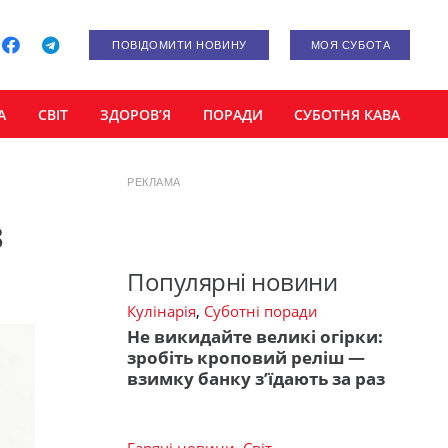
ПОВІДОМИТИ НОВИНУ
МОЯ СУБОТА
А
СВІТ
ЗДОРОВ’Я
ПОРАДИ
СУБОТНЯ КАВА
РЕКЛАМА
з
Популярні новини
Кулінарія
,
Суботні поради
Не викидайте великі огірки:
зробіть кроповий реліш —
взимку банку з’їдають за раз