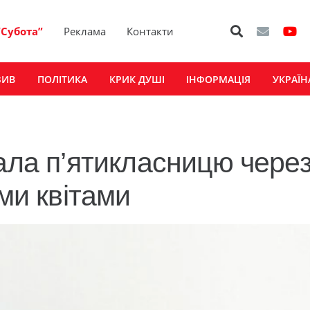
“Субота”
Реклама
Контакти
ЗИВ
ПОЛІТИКА
КРИК ДУШІ
ІНФОРМАЦІЯ
УКРАЇН
тала п’ятикласницю чере
іми квітами