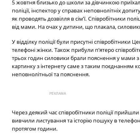
5 жовтня близько до школи за дівчинкою приїхал
поліції, інспектор у справах неповнолітніх допит
як проводять дозвілля в сім’ї. Співробітники пол
від мами. На очах у дитини, що плакала, силовик
У відділку поліції були присутні співробітники 
телефоні жінки. Також прибули п’ятеро співробіт
трьох годин силовики брали пояснення у мами з 
картинку з інтернету саме з таким поєднанням ко
неповнолітньої та пояснення.
РЕКЛАМА
Через деякий час співробітники поліції прийшл
вивчили листування та історію пошуку в телефоні 
протягом години.