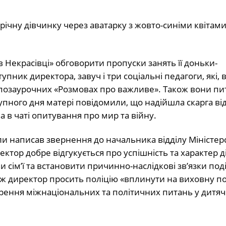
річну дівчинку через аватарку з жовто-синіми квітами
 Некрасівці» обговорити пропуски занять її доньки-
упник директора, завуч і три соціальні педагоги, які, 
 позаурочних «Розмовах про важливе». Також вони пи
упного дня матері повідомили, що надійшла скарга від
 в чаті опитування про мир та війну.
ли написав звернення до начальника відділу Міністер
ректор добре відгукується про успішність та характер 
сім’ї та встановити причинно-наслідкові зв’язки под
кож директор просить поліцію «вплинути на виховну п
орення міжнаціональних та політичних питань у дитя