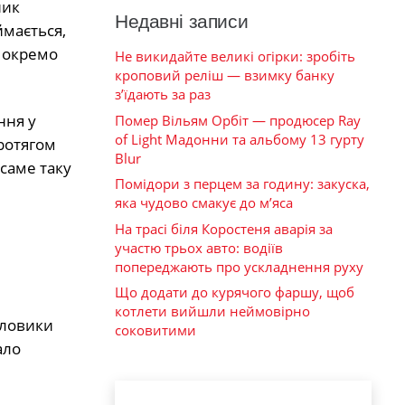
ник
Недавні записи
ймається,
у окремо
Не викидайте великі огірки: зробіть
кроповий реліш — взимку банку
з’їдають за раз
ння у
Помер Вільям Орбіт — продюсер Ray
of Light Мадонни та альбому 13 гурту
Протягом
Blur
саме таку
Помідори з перцем за годину: закуска,
яка чудово смакує до м’яса
На трасі біля Коростеня аварія за
участю трьох авто: водіїв
попереджають про ускладнення руху
Що додати до курячого фаршу, щоб
котлети вийшли неймовірно
иловики
соковитими
ало