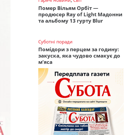
Гарячі новини
,
Світ
Помер Вільям Орбіт —
продюсер Ray of Light Мадонни
та альбому 13 гурту Blur
Суботні поради
Помідори з перцем за годину:
закуска, яка чудово смакує до
м’яса