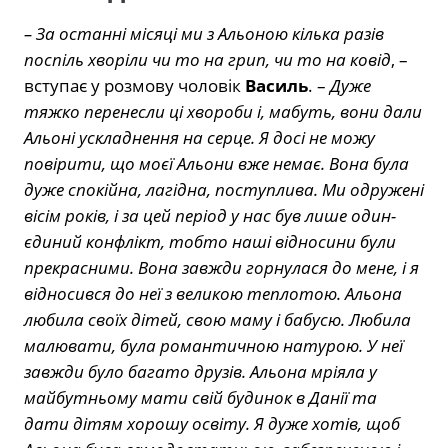
– За останні місяці ми з Альоною кілька разів
поспіль хворіли чи то на грип, чи то на ковід
, –
вступає у розмову чоловік
Василь
. –
Дуже
тяжко перенесли ці хвороби і, мабуть, вони дали
Альоні ускладнення на серце. Я досі не можу
повірити, що моєї Альони вже немає. Вона була
дуже спокійна, лагідна, поступлива. Ми одружені
вісім років, і за цей період у нас був лише один-
єдиний конфлікт, тобто наші відносини були
прекрасними. Вона завжди горнулася до мене, і я
відносився до неї з великою теплотою. Альона
любила своїх дітей, свою маму і бабусю. Любила
малювати, була романтичною натурою. У неї
завжди було багато друзів. Альона мріяла у
майбутньому мати свій будинок в Данії та
дати дітям хорошу освіту. Я дуже хотів, щоб