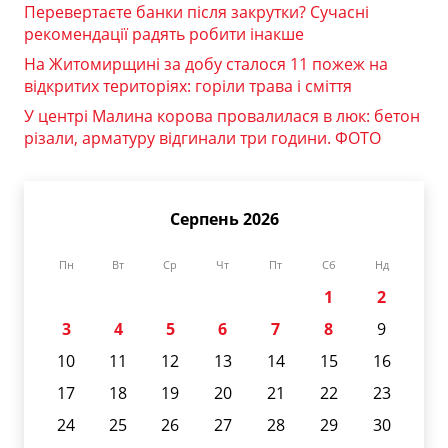
Перевертаєте банки після закрутки? Сучасні
рекомендації радять робити інакше
На Житомирщині за добу сталося 11 пожеж на
відкритих територіях: горіли трава і сміття
У центрі Малина корова провалилася в люк: бетон
різали, арматуру відгинали три години. ФОТО
Серпень 2026
Пн
Вт
Ср
Чт
Пт
Сб
Нд
1
2
3
4
5
6
7
8
9
10
11
12
13
14
15
16
17
18
19
20
21
22
23
24
25
26
27
28
29
30