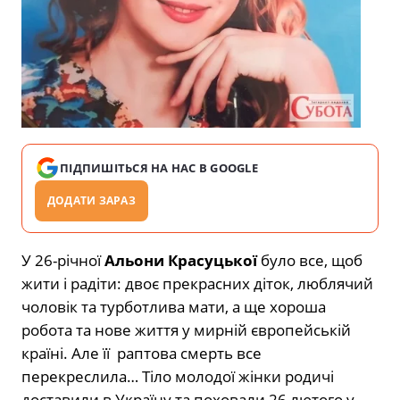
ПІДПИШІТЬСЯ НА НАС В GOOGLE
ДОДАТИ ЗАРАЗ
У 26-річної
Альони Красуцької
було все, щоб
жити і радіти: двоє прекрасних діток, люблячий
чоловік та турботлива мати, а ще хороша
робота та нове життя у мирній європейській
країні. Але її раптова смерть все
перекреслила… Тіло молодої жінки родичі
доставили в Україну та поховали 26 лютого у