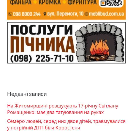
Недавні записи
На Житомирщині розшукують 17-річну Світлану
Ромащенко: має два татуювання на руках
Семеро людей, серед них двоє дітей, травмувалися
у потрійній ДТП біля Коростеня