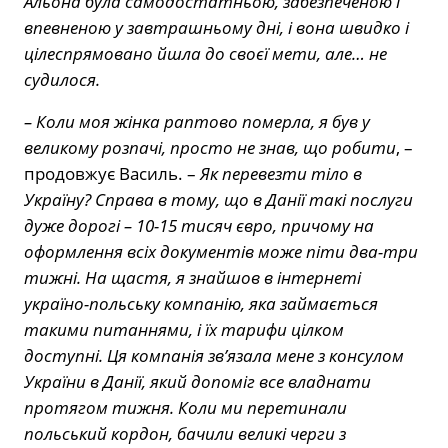
Альона була самодостатньою, забезпеченою і
впевненою у завтрашньому дні, і вона швидко і
цілеспрямовано йшла до своєї мети, але… не
судилося.
– Коли моя жінка раптово померла, я був у
великому розпачі, просто не знав, що робити
, –
продовжує Василь. –
Як перевезти тіло в
Україну? Справа в тому, що в Данії такі послуги
дуже дорогі – 10-15 тисяч євро, причому на
оформлення всіх документів може піти два-три
тижні. На щастя, я знайшов в інтернеті
україно-польську компанію, яка займається
такими питаннями, і їх тарифи цілком
доступні. Ця компанія зв’язала мене з консулом
України в Данії, який допоміг все владнати
протягом тижня. Коли ми перетинали
польський кордон, бачили великі черги з