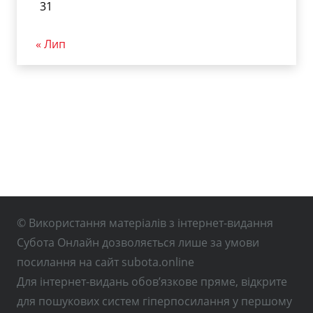
31
« Лип
© Використання матеріалів з інтернет-видання
Субота Онлайн дозволяється лише за умови
посилання на сайт subota.online
Для інтернет-видань обов’язкове пряме, відкрите
для пошукових систем гіперпосилання у першому