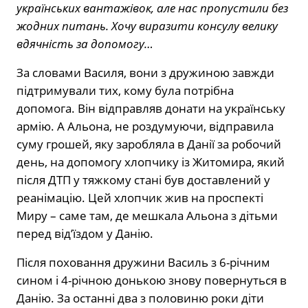
українських вантажівок, але нас пропустили без
жодних питань. Хочу виразити консулу велику
вдячність за допомогу…
За словами Василя, вони з дружиною завжди
підтримували тих, кому була потрібна
допомога. Він відправляв донати на українську
армію. А Альона, не роздумуючи, відправила
суму грошей, яку заробляла в Данії за робочий
день, на допомогу хлопчику із Житомира, який
після ДТП у тяжкому стані був доставлений у
реанімацію. Цей хлопчик жив на проспекті
Миру – саме там, де мешкала Альона з дітьми
перед від’їздом у Данію.
Після поховання дружини Василь з 6-річним
сином і 4-річною донькою знову повернуться в
Данію. За останні два з половиню роки діти