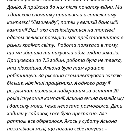
Данію. Я приїхала до них після початку війни. Ми
з донькою спочатку працювали в готельному
комплексі “Леголенду”, потім у великій данській
кампанії Zizzi, яка спеціалізується на торгівлі
одягом великих розмірів і має представництва в
різних країнах світу. Робота полягала в тому,
що ми збирали та пакували одяг згідно заказів.
Працювали по 7,5 годин, робота була не тяжка,
нам підходила. Альона була там кращою
робітницею. За рік вона скомплектувала заказів
більше, ніж інші працівники. А одного разу її
результат виявився найкращим за останні 20
років існування компанії. Альона вчила англійську
і датську мови, і вже непогано розмовляла. Діти
ходили у садочок, і все було прекрасно. Але
раптом все обірвалося. Якось у суботу Альона
пожалілася мені, що погано себе почуває –