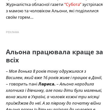
Журналістка обласної газети
“Субота”
зустрілася
з мамою та чоловіком Альони, які поділилися
своїм горем…
РЕКЛАМА
Альона працювала краще за
всіх
– Моя донька 8 років тому одружилася з
Василем, який вже 16 років живе і працює в Данії
,
– говорить пані
Лариса.
–
Альона народила
хлопчика і дівчинку, але поки діти були маленькі,
вона жила в Україні, а чоловік кожні три місяці
приїжджав до неї. А за півроку до початку війни
Альона разом із дітьми поїхала до чоловіка в