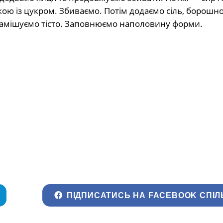
ю із цукром. Збиваємо. Потім додаємо сіль, борошн
Замішуємо тісто. Заповнюємо наполовину форми.
ПІДПИСАТИСЬ НА FACEBOOK СПІЛ