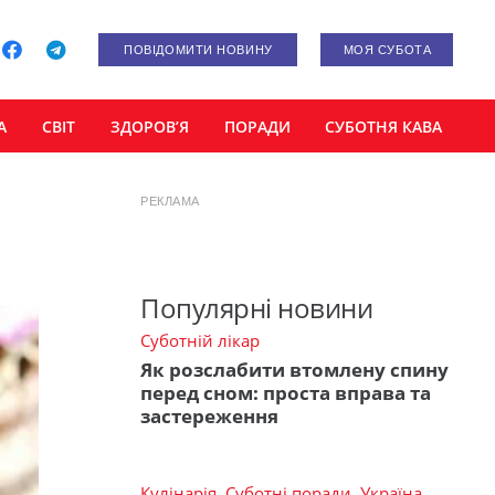
ПОВІДОМИТИ НОВИНУ
МОЯ СУБОТА
А
СВІТ
ЗДОРОВ’Я
ПОРАДИ
СУБОТНЯ КАВА
РЕКЛАМА
Популярні новини
Суботній лікар
Як розслабити втомлену спину
перед сном: проста вправа та
застереження
Кулінарія
,
Суботні поради
,
Україна