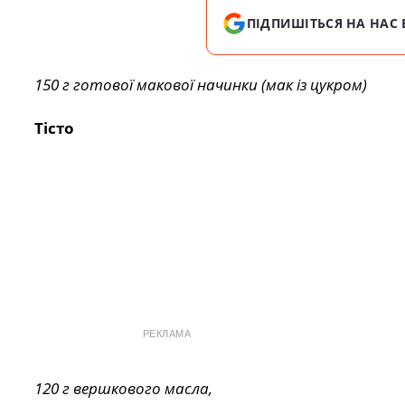
ПІДПИШІТЬСЯ НА НАС 
150 г готової макової начинки (мак із цукром)
Тісто
РЕКЛАМА
120 г вершкового масла,