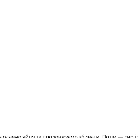
додаємо яйця та продовжуємо збивати. Потім — сир і 