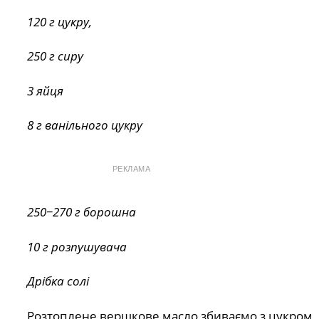
120 г цукру,
250 г сиру
3 яйця
8 г ванільного цукру
РЕКЛАМА
250−270 г борошна
10 г розпушувача
Дрібка солі
Розтоплене вершкове масло збиваємо з цукром, 