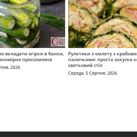
о вкладати огірки в банки,
Рулетики з омлету з крабов
івномірно просолилися
паличками: проста закуска н
святковий стіл
рпня, 2026
Середа, 5 Серпня, 2026