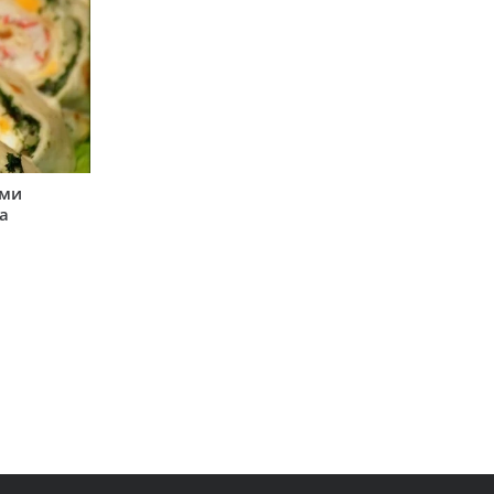
ими
а