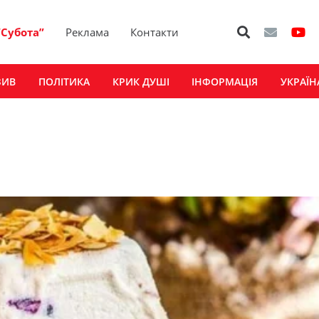
“Субота”
Реклама
Контакти
ЗИВ
ПОЛІТИКА
КРИК ДУШІ
ІНФОРМАЦІЯ
УКРАЇН