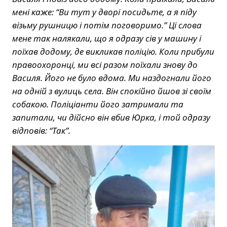
мені каже: “Ви тут у дворі посидьте, а я піду
візьму рушницю і потім поговоримо.” Ці слова
мене так налякали, що я одразу сів у машину і
поїхав додому, де викликав поліцію. Коли прибули
правоохоронці, ми всі разом поїхали знову до
Василя. Його не було вдома. Ми наздогнали його
на одній з вулиць села. Він спокійно йшов зі своїм
собакою. Поліціанти його затримали та
запитали, чи дійсно він вбив Юрка, і той одразу
відповів: “Так”.