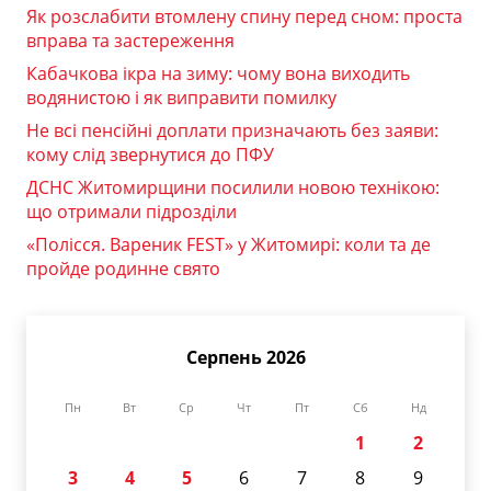
Як розслабити втомлену спину перед сном: проста
вправа та застереження
Кабачкова ікра на зиму: чому вона виходить
водянистою і як виправити помилку
Не всі пенсійні доплати призначають без заяви:
кому слід звернутися до ПФУ
ДСНС Житомирщини посилили новою технікою:
що отримали підрозділи
«Полісся. Вареник FEST» у Житомирі: коли та де
пройде родинне свято
Серпень 2026
Пн
Вт
Ср
Чт
Пт
Сб
Нд
1
2
3
4
5
6
7
8
9