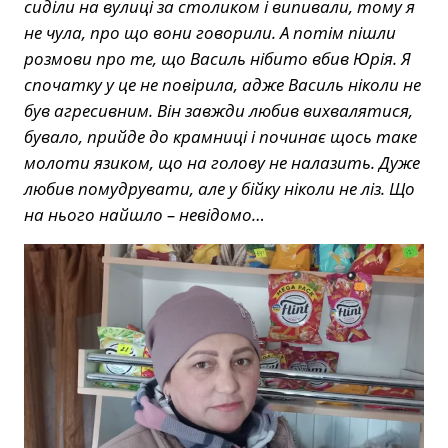
сиділи на вулиці за столиком і випивали, тому я
не чула, про що вони говорили. А потім пішли
розмови про те, що Василь нібито вбив Юрія. Я
спочатку у це не повірила, адже Василь ніколи не
був агресивним. Він завжди любив вихвалятися,
бувало, прийде до крамниці і починає щось таке
молоти язиком, що на голову не налазить. Дуже
любив помудрувати, але у бійку ніколи не ліз. Що
на нього найшло – невідомо…