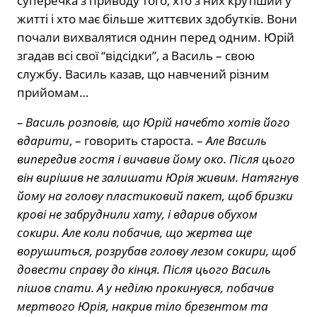
суперечка з приводу того, хто з них крутіший у
житті і хто має більше життєвих здобутків. Вони
почали вихвалятися однин перед одним. Юрій
згадав всі свої “відсідки”, а Василь – свою
службу. Василь казав, що навчений різним
прийомам…
– Василь розповів, що Юрій начебто хотів його
вдарити
, – говорить староста. –
Але Василь
випередив гостя і вичавив йому око. Після цього
він вирішив не залишати Юрія живим. Натягнув
йому на голову пластиковий пакет, щоб бризки
крові не забруднили хату, і вдарив обухом
сокири. Але коли побачив, що жертва ще
ворушиться, розрубав голову лезом сокири, щоб
довести справу до кінця. Після цього Василь
пішов спати. А у неділю прокинувся, побачив
мертвого Юрія, накрив тіло брезентом та