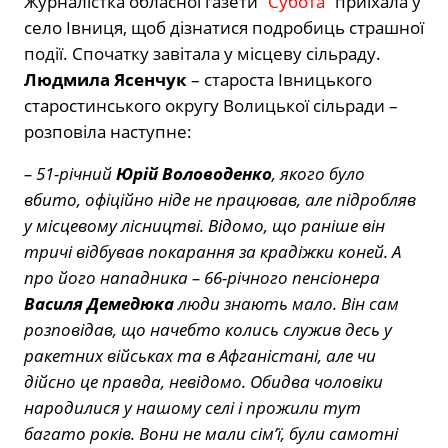
Журналістка обласної газети
“Субота”
приїхала у
село Івниця, щоб дізнатися подробиць страшної
події. Спочатку завітала у місцеву сільраду.
Людмила Ясенчук
– староста Івницького
старостинського округу Волицької сільради –
розповіла наступне:
– 51-річний
Юрій Воловоденко
, якого було
вбито, офіційно ніде не працював, але підробляв
у місцевому лісництві. Відомо, що раніше він
тричі відбував покарання за крадіжки коней. А
про його нападника – 66-річного пенсіонера
Василя Демедюка
люди знають мало. Він сам
розповідав, що начебто колись служив десь у
ракетних військах та в Афганістані, але чи
дійсно це правда, невідомо. Обидва чоловіки
народилися у нашому селі і прожили тут
багато років. Вони не мали сім’ї, були самотні