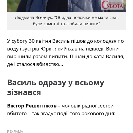
Людмила Ясенчук: “Обидва чоловіки не мали сім’ї,
були самотні та любили випити”
У суботу 30 квітня Василь пішов до колодязя по
воду і зустрів Юрія, який їхав на підводі. Вони
вирішили разом випити. Пішли до хати Василя,
де і сталося вбивство…
Василь одразу у всьому
зізнався
Віктор Решетніков
– чоловік рідної сестри
вбитого – так згадує події того рокового дня:
РЕКЛАМА