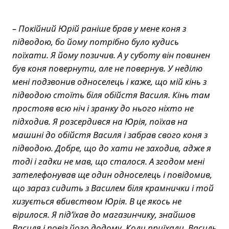
– Покійний Юрій раніше брав у мене коня з
підводою, бо йому потрібно було кудись
поїхати. Я йому позичив. А у суботу він повинен
був коня повернути, але не повернув. У неділю
мені подзвонив односелець і каже, що мій кінь з
підводою стоїть біля обійстя Василя. Кінь там
простояв всю ніч і зранку до нього ніхто не
підходив. Я розсердився на Юрія, поїхав на
машині до обійстя Василя і забрав свого коня з
підводою. Добре, що до хати не заходив, адже я
тоді і гадки не мав, що сталося. А згодом мені
зателефонував ще один односелець і повідомив,
що зараз сидить з Василем біля крамнички і той
хизується вбивством Юрія. В це якось не
вірилося. Я під’їхав до магазинчику, знайшов
Василя і повіз його додому. Коли приїхали, Василь