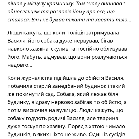
пішов у місцеву крамничку. Там знову випивав з
односельцем та розповів йому про все, що
сталося. Він і не думав тікати та ховати тіло…
Люди кажуть, що коли поліція затримувала
Василя, його собака дуже нервував, бігав
навколо хазяїна, скулив та постійно облизував
його. Мабуть, відчував, що вони розлучаються
надовго…
Коли журналістка підійшла до обійстя Василя,
побачила старий занедбаний будинок і такий
же покинутий сад. Собака, який лежав біля
будинку, відразу нервово забігав по обійстю, а
потім вискочив на вулицю. Люди кажуть, що
собаку годують родичі Василя, але тварина
дуже тоскує по хазяїну. Поряд з хатою чимало
будинків, в яких ніхто не живе. Один із сусідів –