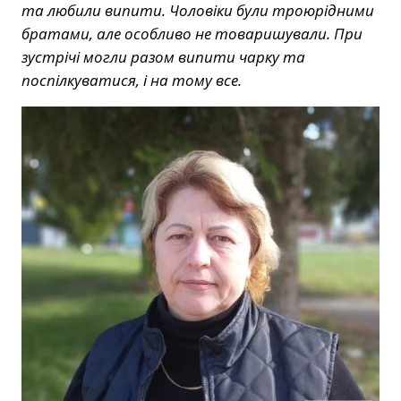
та любили випити. Чоловіки були троюрідними
братами, але особливо не товаришували. При
зустрічі могли разом випити чарку та
поспілкуватися, і на тому все.