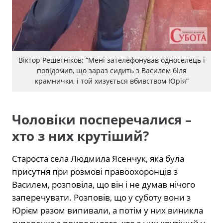
Віктор Решетніков: “Мені зателефонував односелець і
повідомив, що зараз сидить з Василем біля
крамнички, і той хизується вбивством Юрія”
Чоловіки посперечалися –
хто з них крутіший?
Староста села Людмила Ясенчук, яка була
присутня при розмові правоохоронців з
Василем, розповіла, що він і не думав нічого
заперечувати. Розповів, що у суботу вони з
Юрієм разом випивали, а потім у них виникла