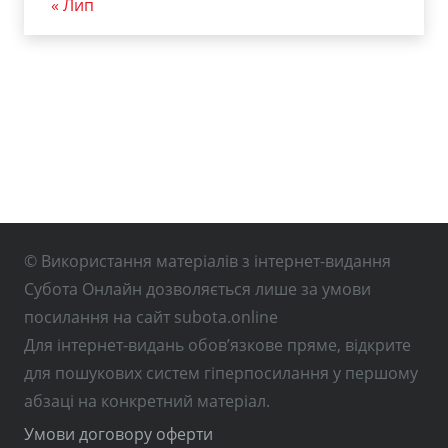
« Лип
© Використання матеріалів з інтернет-видання
Субота Онлайн дозволяється лише за умови
посилання на сайт subota.online
Для інтернет-видань обов’язкове пряме, відкрите
для пошукових систем гіперпосилання у першому
абзаці на конкретний матеріал.
Умови договору оферти