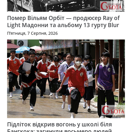
Помер Вільям Орбіт — продюсер Ray of
Light Мадонни та альбому 13 гурту Blur
П’ятниця, 7 Серпня, 2026
Підліток відкрив вогонь у школі біля
Бангкока: загинули восьмеро людей