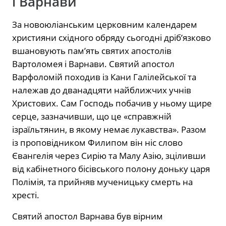
і Варнави
За новоюліанським церковним календарем
християни східного обряду сьогодні дріб’язково
вшановують пам’ять святих апостолів
Вартоломея і Варнави. Святий апостол
Варфоломій походив із Кани Галілейської та
належав до дванадцяти найближчих учнів
Христових. Сам Господь побачив у ньому щире
серце, зазначивши, що це «справжній
ізраїльтянин, в якому немає лукавства». Разом
із проповідником Филипом він ніс слово
Євангелія через Сирію та Малу Азію, зціливши
від кабінетного бісівського полону доньку царя
Полімія, та прийняв мученицьку смерть на
хресті.
Святий апостол Варнава був вірним