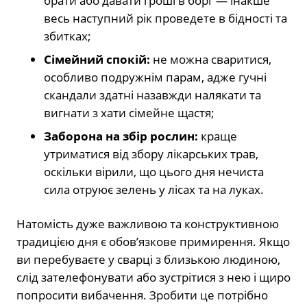
брати або давати гроші в борг — інакше
весь наступний рік проведете в бідності та
збитках;
Сімейний спокій:
не можна сваритися,
особливо подружнім парам, адже гучні
скандали здатні назавжди налякати та
вигнати з хати сімейне щастя;
Заборона на збір рослин:
краще
утриматися від збору лікарських трав,
оскільки вірили, що цього дня нечиста
сила отруює зелень у лісах та на луках.
Натомість дуже важливою та конструктивною
традицією дня є обов’язкове примирення. Якщо
ви перебуваєте у сварці з близькою людиною,
слід зателефонувати або зустрітися з нею і щиро
попросити вибачення. Зробити це потрібно