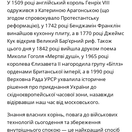
У 1509 році англійський король Генріх VIII
одружився з Катериною Арагонською (що
згодом спровокувало Протестантську
реформацію), у 1742 році Бенджамін Франклін
винайшов кухонну плиту, а в 1770 році Джеймс
Кук відкрив Великий Бар’єрний риф. Також
цього дня у 1842 році вийшла друком поема
Миколи Гоголя «Мертві душі», у 1965 році
королева Єлизавета II нагородила групу «Бітлз»
орденами Британської імперії, а в 1990 році
Верховна Рада УРСР ухвалила історичне
рішення про приєднання України до
східноєвропейської часової зони, назавжди
відірвавши наш час від московського.
Знання власних корінь, повага до військових
технологій сьогодення та збереження
внутрішнього спокою — це найкращий спосіб