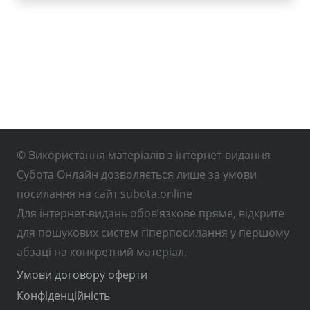
© Використання матеріалів з інтернет-видання
Субота Онлайн дозволяється лише за умови
посилання на сайт subota.online
Для інтернет-видань обов’язкове пряме, відкрите
для пошукових систем гіперпосилання у першому
абзаці на конкретний матеріал.
Умови договору оферти
Конфіденційність