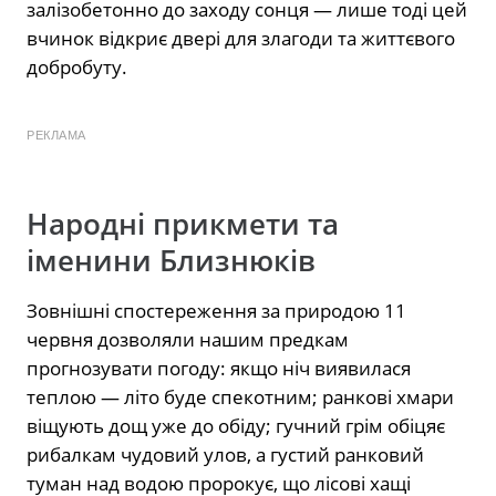
залізобетонно до заходу сонця — лише тоді цей
вчинок відкриє двері для злагоди та життєвого
добробуту.
РЕКЛАМА
Народні прикмети та
іменини Близнюків
Зовнішні спостереження за природою 11
червня дозволяли нашим предкам
прогнозувати погоду: якщо ніч виявилася
теплою — літо буде спекотним; ранкові хмари
віщують дощ уже до обіду; гучний грім обіцяє
рибалкам чудовий улов, а густий ранковий
туман над водою пророкує, що лісові хащі