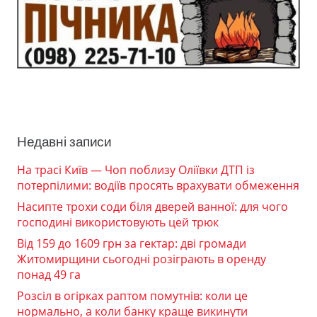
Недавні записи
На трасі Київ — Чоп поблизу Оліївки ДТП із
потерпілими: водіїв просять врахувати обмеження
Насипте трохи соди біля дверей ванної: для чого
господині використовують цей трюк
Від 159 до 1609 грн за гектар: дві громади
Житомирщини сьогодні розіграють в оренду
понад 49 га
Розсіл в огірках раптом помутнів: коли це
нормально, а коли банку краще викинути