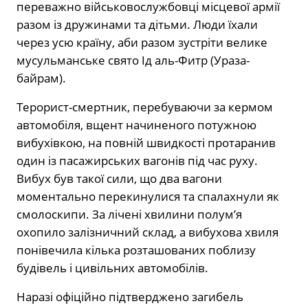
переважно військовослужбовці місцевої армії
разом із дружинами та дітьми. Люди їхали
через усю країну, аби разом зустріти велике
мусульманське свято Ід аль-Фитр (Ураза-
байрам).
Терорист-смертник, перебуваючи за кермом
автомобіля, вщент начиненого потужною
вибухівкою, на повній швидкості протаранив
один із пасажирських вагонів під час руху.
Вибух був такої сили, що два вагони
моментально перекинулися та спалахнули як
смолоскипи. За лічені хвилини полум’я
охопило залізничний склад, а вибухова хвиля
понівечила кілька розташованих поблизу
будівель і цивільних автомобілів.
Наразі офіційно підтверджено загибель