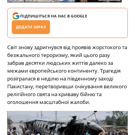
ПІДПИШІТЬСЯ НА НАС В GOOGLE
ДОДАТИ ЗАРАЗ
Світ знову здригнувся від проявів жорстокого та
безжального тероризму, який цього разу
забрав десятки людських життів далеко за
межами європейського континенту. Трагедія
розігралася в неділю на південному заході
Пакистану, перетворивши очікування великого
релігійного свята на криваву бійню та
оголошення масштабної жалоби.