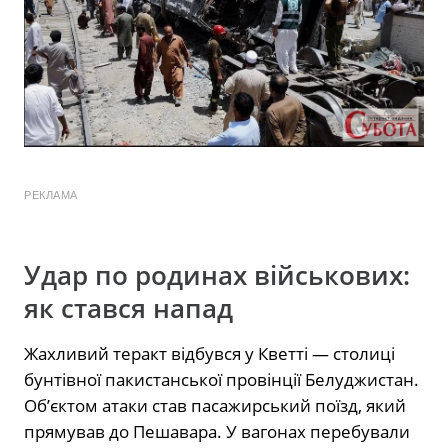
РЕКЛАМА
Удар по родинах військових:
як стався напад
Жахливий теракт відбувся у Кветті — столиці
бунтівної пакистанської провінції Белуджистан.
Об’єктом атаки став пасажирський поїзд, який
прямував до Пешавара. У вагонах перебували