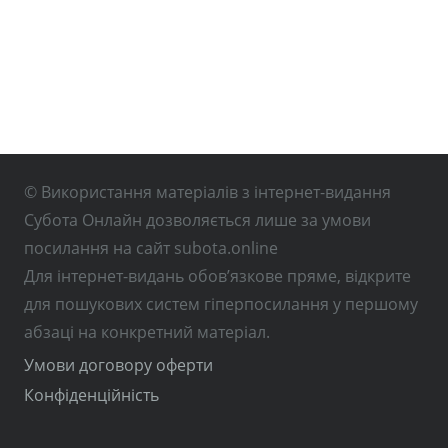
© Використання матеріалів з інтернет-видання
Субота Онлайн дозволяється лише за умови
посилання на сайт subota.online
Для інтернет-видань обов’язкове пряме, відкрите
для пошукових систем гіперпосилання у першому
абзаці на конкретний матеріал.
Умови договору оферти
Конфіденційність