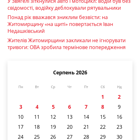
У Звягелі зіткнулися авто і мотоцикл: водій був без
свідомості, водійку деблокували рятувальники
Понад рік вважався зниклим безвісти: на
Житомирщину «на щиті» повертається Іван
Недашківський
Жителів Житомирщини закликали не ігнорувати
тривоги: ОВА зробила термінове попередження
Серпень 2026
Пн
Вт
Ср
Чт
Пт
Сб
Нд
1
2
3
4
5
6
7
8
9
10
11
12
13
14
15
16
17
18
19
20
21
22
23
24
25
26
27
28
29
30