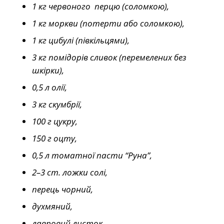
1 кг червоного
перцю
(соломкою),
1 кг моркви (потерти або соломкою),
1 кг цибулі (півкільцями),
3 кг помідорів сливок (перемелених без
шкірки),
0,5 л олії,
3 кг скумбрії,
100 г цукру,
150 г оцту,
0,5 л томатної пасти “Руна”,
2–3 ст. ложки солі,
перець чорний,
духмяний,
лавровий листок.