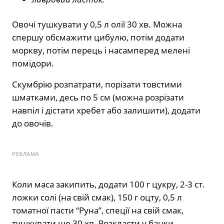
Овочі тушкувати у 0,5 л олії 30 хв. Можна
спершу обсмажити цибулю, потім додати
моркву, потім перець і насамперед мелені
помідори.
Скумбрію розпатрати, порізати товстими
шматками, десь по 5 см (можна розрізати
навпіл і дістати хребет або залишити), додати
до овочів.
РЕКЛАМА
Коли маса закипить, додати 100 г цукру, 2-3 ст.
ложки солі (на свій смак), 150 г оцту, 0,5 л
томатної пасти “Руна”, спеції на свій смак,
тушкувати ще 30 хв. Розкласти у банки,