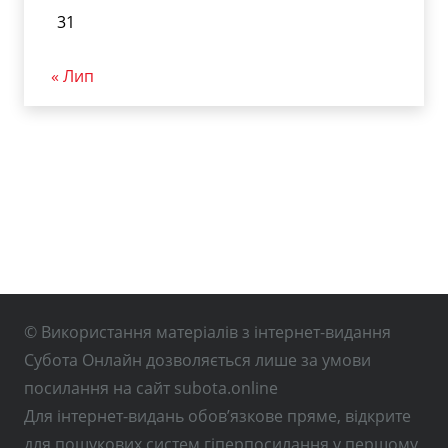
31
« Лип
© Використання матеріалів з інтернет-видання
Субота Онлайн дозволяється лише за умови
посилання на сайт subota.online
Для інтернет-видань обов’язкове пряме, відкрите
для пошукових систем гіперпосилання у першому