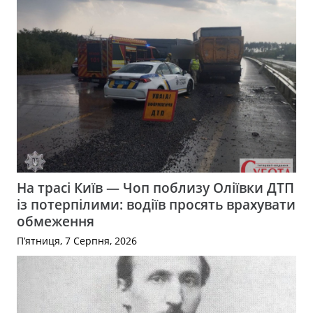
На трасі Київ — Чоп поблизу Оліївки ДТП
із потерпілими: водіїв просять врахувати
обмеження
П’ятниця, 7 Серпня, 2026