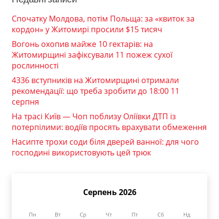
Спочатку Молдова, потім Польща: за «квиток за
кордон» у Житомирі просили $15 тисяч
Вогонь охопив майже 10 гектарів: на
Житомирщині зафіксували 11 пожеж сухої
рослинності
4336 вступників на Житомирщині отримали
рекомендації: що треба зробити до 18:00 11
серпня
На трасі Київ — Чоп поблизу Оліївки ДТП із
потерпілими: водіїв просять врахувати обмеження
Насипте трохи соди біля дверей ванної: для чого
господині використовують цей трюк
Серпень 2026
Пн
Вт
Ср
Чт
Пт
Сб
Нд