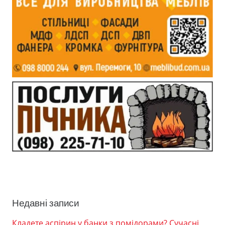
Недавні записи
Кладете аспірин у банки з помідорами? Сучасні