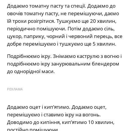
Додаємо томатну пасту та спеції. Додаємо до
овочів томатну пасту, не перемішуючи, даємо
їй трохи розігрітися. Тушкуємо ще 20 хвилин,
періодично помішуючи. Потім додаємо сіль,
цукор, паприку, чорний і червоний перець, все
добре перемішуємо і тушкуємо ще 5 хвилин.
Подрібнюємо ікру. Знімаємо каструлю з вогню і
подрібнюємо ікру занурювальним блендером
до однорідної маси.
РЕКЛАМА
Додаємо оцет і кип’ятимо. Додаємо оцет,
перемішуємо і ставимо ікру на вогонь.
Доводимо до кипіння, кип’ятимо 10 хвилин,
постійно помішуючи.