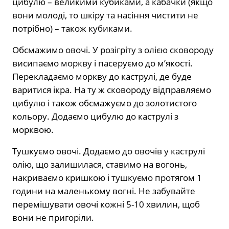
цибулю – великими кубиками, а кабачки (якщо
вони молоді, то шкіру та насіння чистити не
потрібно) – також кубиками.
Обсмажимо овочі. У розігріту з олією сковороду
висипаємо моркву і пасеруємо до м’якості.
Перекладаємо моркву до каструлі, де буде
варитися ікра. На ту ж сковороду відправляємо
цибулю і також обсмажуємо до золотистого
кольору. Додаємо цибулю до каструлі з
морквою.
Тушкуємо овочі. Додаємо до овочів у каструлі
олію, що залишилася, ставимо на вогонь,
накриваємо кришкою і тушкуємо протягом 1
години на маленькому вогні. Не забувайте
перемішувати овочі кожні 5-10 хвилин, щоб
вони не пригоріли.