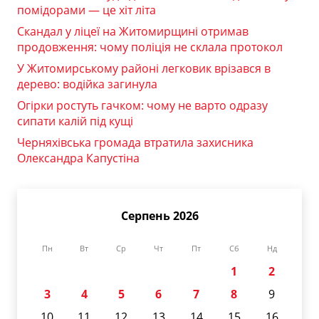
помідорами — це хіт літа
Скандал у ліцеї на Житомирщині отримав
продовження: чому поліція не склала протокол
У Житомирському районі легковик врізався в
дерево: водійка загинула
Огірки ростуть гачком: чому не варто одразу
сипати калій під кущі
Черняхівська громада втратила захисника
Олександра Капустіна
Серпень 2026
Пн
Вт
Ср
Чт
Пт
Сб
Нд
1
2
3
4
5
6
7
8
9
10
11
12
13
14
15
16