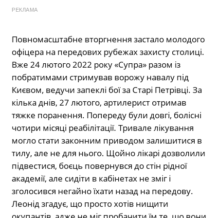
РЕКЛАМА
Повномасштабне вторгнення застало молодого
офіцера на передових рубежах захисту столиці.
Вже 24 лютого 2022 року «Супра» разом із
побратимами стримував ворожу навалу під
Києвом, ведучи запеклі бої за Старі Петрівці. За
кілька днів, 27 лютого, артилерист отримав
тяжке поранення. Попереду були довгі, болісні
чотири місяці реабілітації. Тривале лікування
могло стати законним приводом залишитися в
тилу, але не для нього. Щойно лікарі дозволили
підвестися, боєць повернувся до стін рідної
академії, але сидіти в кабінетах не зміг і
зголосився негайно їхати назад на передову.
Леонід згадує, що просто хотів нищити
окупантів, адже не міг пробачити їм те, що вони