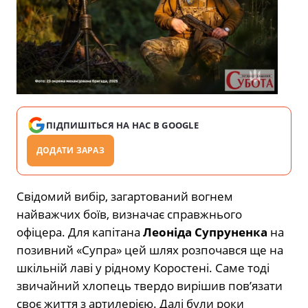
ПІДПИШІТЬСЯ НА НАС В GOOGLE
ДОДАТИ ЗАРАЗ
Свідомий вибір, загартований вогнем
найважчих боїв, визначає справжнього
офіцера. Для капітана
Леоніда Супруненка
на
позивний «Супра» цей шлях розпочався ще на
шкільній лаві у рідному Коростені. Саме тоді
звичайний хлопець твердо вирішив пов’язати
своє життя з артилерією. Далі були роки