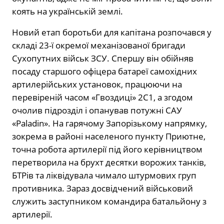
коять на українській землі.
Новий етап боротьби для капітана розпочався у
складі 23-ї окремої механізованої бригади
Сухопутних військ ЗСУ. Спершу він обійняв
посаду старшого офіцера батареї самохідних
артилерійських установок, працюючи на
перевіреній часом «Гвоздиці» 2С1, а згодом
очолив підрозділ і опанував потужні САУ
«Paladin». На гарячому Запорізькому напрямку,
зокрема в районі населеного пункту Приютне,
точна робота артилерії під його керівництвом
перетворила на брухт десятки ворожих танків,
БТРів та ліквідувала чимало штурмових груп
противника. Зараз досвідчений військовий
служить заступником командира батальйону з
артилерії.