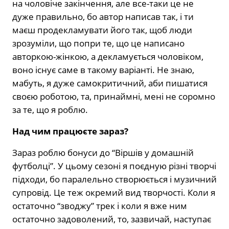
на чоловіче закінчення, але все-таки це не
дуже правильно, бо автор написав так, і ти
маєш продекламувати його так, щоб люди
зрозуміли, що попри те, що це написано
авторкою-жінкою, а декламується чоловіком,
воно існує саме в такому варіанті. Не знаю,
мабуть, я дуже самокритичний, аби пишатися
своєю роботою, та, принаймні, мені не соромно
за те, що я роблю.
Над чим працюєте зараз?
Зараз роблю бонуси до “Віршів у домашній
футболці”. У цьому сезоні я поєдную різні творчі
підходи, бо паралельно створюється і музичний
супровід. Це теж окремий вид творчості. Коли я
остаточно “зводжу” трек і коли я вже ним
остаточно задоволений, то, зазвичай, наступає