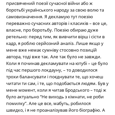
присвячений поезії сучасної війни або ж
боротьбі українського народу за свою волю та
самовизначення. Я декламую тут поезію
переважно сучасних авторів і класиків – все це,
власне, про боротьбу. Поезію обираю дуже
ретельно: перед тим, як вивчити вірш і сісти в
кадр, я роблю серйозний аналіз. Лише якщо у
мене вже немає сумніву стосовно позицій
автора, тоді вже так. Але так було не завжди.
Коли я починав декламувати на ютубі – це було
під час першого локдауну, – то доводилося
трохи балансувати і поєднувати те, що хочеш
читати ти сам, і те, що подобається людям. Був у
мене момент, коли я читав Бродського – тоді ж
було актуально “Не виходь з кімнати, не роби
помилку”. Але це все, мабуть, робилося
швидко, і я не проаналізував його біографію. А