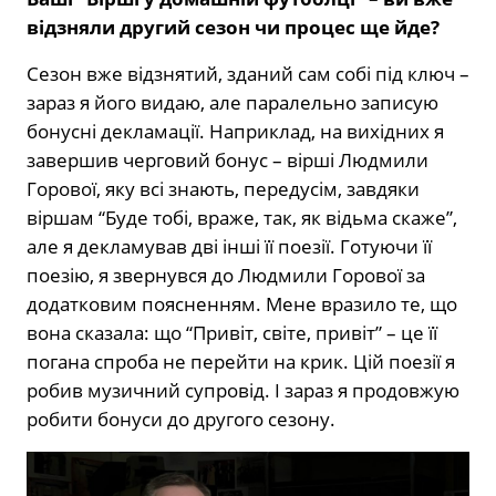
відзняли другий сезон чи процес ще йде?
Сезон вже відзнятий, зданий сам собі під ключ –
зараз я його видаю, але паралельно записую
бонусні декламації. Наприклад, на вихідних я
завершив черговий бонус – вірші Людмили
Горової, яку всі знають, передусім, завдяки
віршам “Буде тобі, враже, так, як відьма скаже”,
але я декламував дві інші її поезії. Готуючи її
поезію, я звернувся до Людмили Горової за
додатковим поясненням. Мене вразило те, що
вона сказала: що “Привіт, світе, привіт” – це її
погана спроба не перейти на крик. Цій поезії я
робив музичний супровід. І зараз я продовжую
робити бонуси до другого сезону.