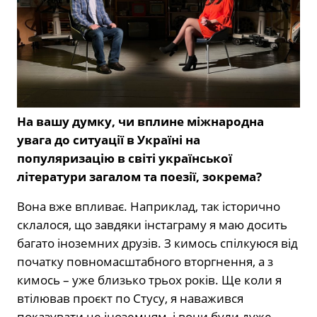
На вашу думку, чи вплине міжнародна
увага до ситуації в Україні на
популяризацію в світі української
літератури загалом та поезії, зокрема?
Вона вже впливає. Наприклад, так історично
склалося, що завдяки інстаграму я маю досить
багато іноземних друзів. З кимось спілкуюся від
початку повномасштабного вторгнення, а з
кимось – уже близько трьох років. Ще коли я
втілював проєкт по Стусу, я наважився
показувати це іноземцям, і вони були дуже