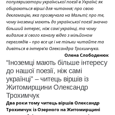
популяризатори української поезії в Україні; як
обираються вірші для читання; про свою
декламацію, яка прозвучала на Мальті; про те,
чому іноземці мають до української поезії значно
більший інтерес, ніж самі українці, та чому
видалив зі свого каналу відео з мільйоном
переглядів – про все це і не тільки читайте та
дивіться в інтерв’ю Олександра Трохимчука.
Олена Слободенюк
“Іноземці мають більше інтересу
до нашої поезії, ніж самі
українці” – читець віршів із
Житомирщини Олександр
Трохимчук
Два роки тому читець віршів Олександр
Трохимчук із Озерного на Житомирщині