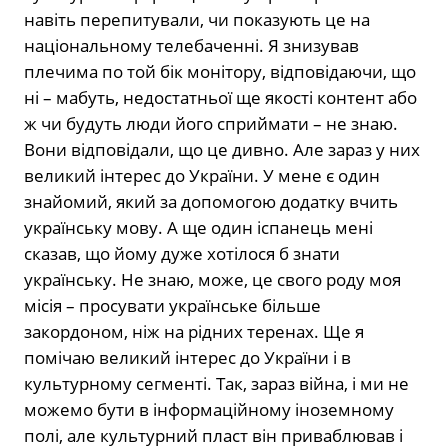
навіть перепитували, чи показують це на
національному телебаченні. Я знизував
плечима по той бік монітору, відповідаючи, що
ні – мабуть, недостатньої ще якості контент або
ж чи будуть люди його сприймати – не знаю.
Вони відповідали, що це дивно. Але зараз у них
великий інтерес до України. У мене є один
знайомий, який за допомогою додатку вчить
українську мову. А ще один іспанець мені
сказав, що йому дуже хотілося б знати
українську. Не знаю, може, це свого роду моя
місія – просувати українське більше
закордоном, ніж на рідних теренах. Ще я
помічаю великий інтерес до України і в
культурному сегменті. Так, зараз війна, і ми не
можемо бути в інформаційному іноземному
полі, але культурний пласт він приваблював і