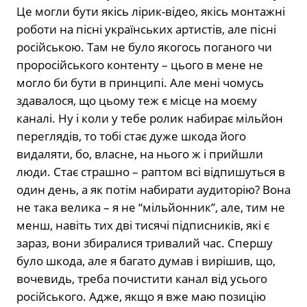
Це могли бути якісь лірик-відео, якісь монтажні
роботи на пісні українських артистів, але пісні
російською. Там не було якогось поганого чи
проросійського контенту – цього в мене не
могло би бути в принципі. Але мені чомусь
здавалося, що цьому теж є місце на моєму
каналі. Ну і коли у тебе ролик набирає мільйон
переглядів, то тобі стає дуже шкода його
видаляти, бо, власне, на нього ж і прийшли
люди. Стає страшно – раптом всі відпишуться в
один день, а як потім набирати аудиторію? Вона
не така велика – я не “мільйонник”, але, тим не
менш, навіть тих дві тисячі підписників, які є
зараз, вони збиралися тривалий час. Спершу
було шкода, але я багато думав і вирішив, що,
вочевидь, треба почистити канал від усього
російського. Адже, якщо я вже маю позицію