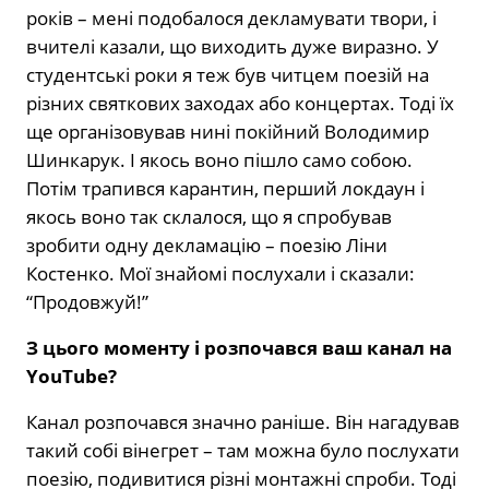
років – мені подобалося декламувати твори, і
вчителі казали, що виходить дуже виразно. У
студентські роки я теж був читцем поезій на
різних святкових заходах або концертах. Тоді їх
ще організовував нині покійний Володимир
Шинкарук. І якось воно пішло само собою.
Потім трапився карантин, перший локдаун і
якось воно так склалося, що я спробував
зробити одну декламацію – поезію Ліни
Костенко. Мої знайомі послухали і сказали:
“Продовжуй!”
З цього моменту і розпочався ваш канал на
YouTube?
Канал розпочався значно раніше. Він нагадував
такий собі вінегрет – там можна було послухати
поезію, подивитися різні монтажні спроби. Тоді