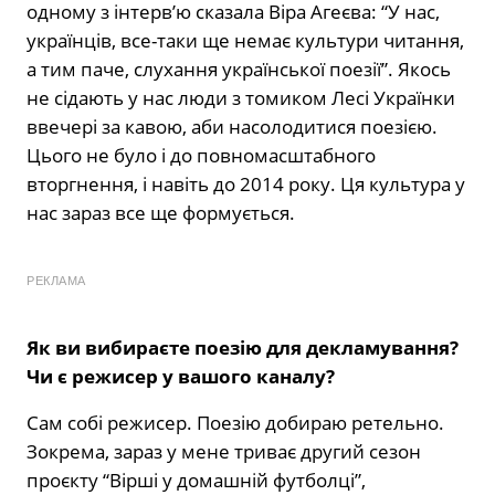
одному з інтерв’ю сказала Віра Агеєва: “У нас,
українців, все-таки ще немає культури читання,
а тим паче, слухання української поезії”. Якось
не сідають у нас люди з томиком Лесі Українки
ввечері за кавою, аби насолодитися поезією.
Цього не було і до повномасштабного
вторгнення, і навіть до 2014 року. Ця культура у
нас зараз все ще формується.
РЕКЛАМА
Як ви вибираєте поезію для декламування?
Чи є режисер у вашого каналу?
Сам собі режисер. Поезію добираю ретельно.
Зокрема, зараз у мене триває другий сезон
проєкту “Вірші у домашній футболці”,