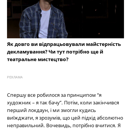
Як довго ви відпрацьовували майстерність
декламування? Чи тут потрібно ще й
театральне мистецтво?
РЕКЛАМА
Спершу все робилося за принципом “я
художник – я так бачу”. Потім, коли закінчився
перший локдаун, і ми змогли кудись
виїжджати, я зрозумів, що цей підхід абсолютно
неправильний. Вочевидь, потрібно вчитися. Я