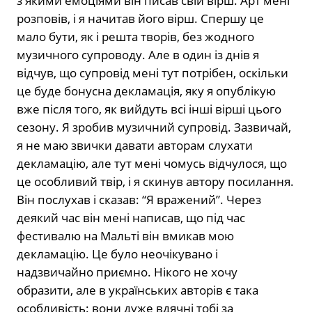
з якими емоціями він писав свій вірш. Арт мені
розповів, і я начитав його вірш. Спершу це
мало бути, як і решта творів, без жодного
музичного супроводу. Але в один із днів я
відчув, що супровід мені тут потрібен, оскільки
це буде бонусна декламація, яку я опублікую
вже після того, як вийдуть всі інші вірші цього
сезону. Я зробив музичний супровід. Зазвичай,
я не маю звички давати авторам слухати
декламацію, але тут мені чомусь відчулося, що
це особливий твір, і я скинув автору посилання.
Він послухав і сказав: “Я вражений”. Через
деякий час він мені написав, що під час
фестивалю на Мальті він вмикав мою
декламацію. Це було неочікувано і
надзвичайно приємно. Нікого не хочу
образити, але в українських авторів є така
особливість: вони дуже вдячні тобі за