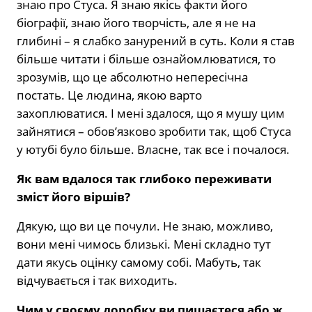
знаю про Стуса. Я знаю якісь факти його
біографії, знаю його творчість, але я не на
глибині – я слабко занурений в суть. Коли я став
більше читати і більше ознайомлюватися, то
зрозумів, що це абсолютно непересічна
постать. Це людина, якою варто
захоплюватися. І мені здалося, що я мушу цим
зайнятися – обов’язково зробити так, щоб Стуса
у ютубі було більше. Власне, так все і почалося.
Як вам вдалося так глибоко переживати
зміст його віршів?
Дякую, що ви це почули. Не знаю, можливо,
вони мені чимось близькі. Мені складно тут
дати якусь оцінку самому собі. Мабуть, так
відчувається і так виходить.
Чим у своєму доробку ви пишаєтеся або ж