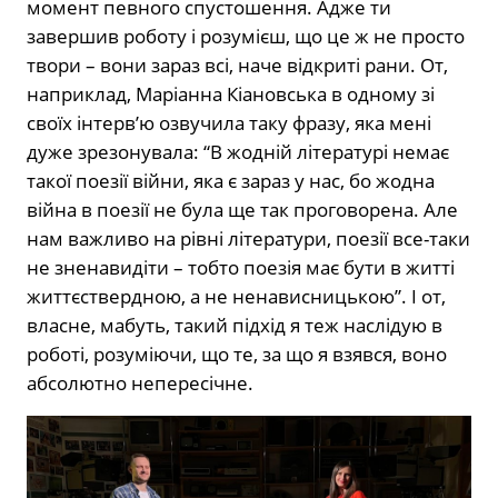
момент певного спустошення. Адже ти
завершив роботу і розумієш, що це ж не просто
твори – вони зараз всі, наче відкриті рани. От,
наприклад, Маріанна Кіановська в одному зі
своїх інтерв’ю озвучила таку фразу, яка мені
дуже зрезонувала: “В жодній літературі немає
такої поезії війни, яка є зараз у нас, бо жодна
війна в поезії не була ще так проговорена. Але
нам важливо на рівні літератури, поезії все-таки
не зненавидіти – тобто поезія має бути в житті
життєствердною, а не ненависницькою”. І от,
власне, мабуть, такий підхід я теж наслідую в
роботі, розуміючи, що те, за що я взявся, воно
абсолютно непересічне.