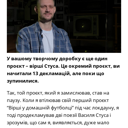
У вашому творчому доробку є ще один
проєкт – вірші Стуса. Це окремий проєкт, ви
начитали 13 декламацій, але поки що
зупинилися.
Так, той проєкт, який я замислював, став на
паузу. Коли я втілював свій перший проєкт
“Вірші у домашній футболці” під час локдауну, я
тоді продекламував дві поезії Василя Стуса і
зрозумів, що сам я, виявляється, дуже мало