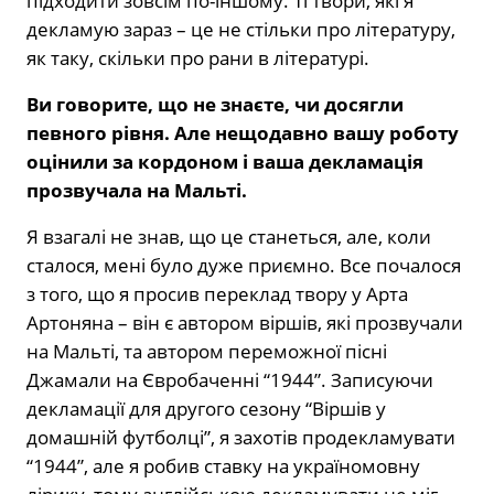
підходити зовсім по-іншому. Ті твори, які я
декламую зараз – це не стільки про літературу,
як таку, скільки про рани в літературі.
Ви говорите, що не знаєте, чи досягли
певного рівня. Але нещодавно вашу роботу
оцінили за кордоном і ваша декламація
прозвучала на Мальті.
Я взагалі не знав, що це станеться, але, коли
сталося, мені було дуже приємно. Все почалося
з того, що я просив переклад твору у Арта
Артоняна – він є автором віршів, які прозвучали
на Мальті, та автором переможної пісні
Джамали на Євробаченні “1944”. Записуючи
декламації для другого сезону “Віршів у
домашній футболці”, я захотів продекламувати
“1944”, але я робив ставку на україномовну