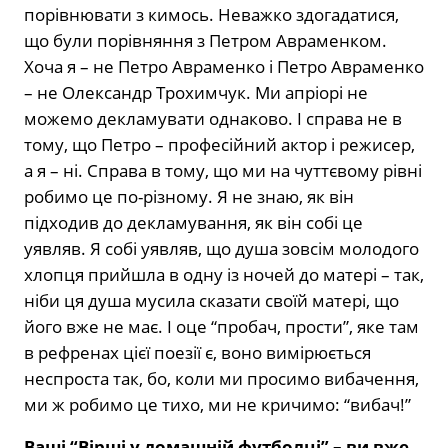
порівнювати з кимось. Неважко здогадатися,
що були порівняння з Петром Авраменком.
Хоча я – не Петро Авраменко і Петро Авраменко
– не Олександр Трохимчук. Ми апріорі не
можемо декламувати однаково. І справа не в
тому, що Петро – професійний актор і режисер,
а я – ні. Справа в тому, що ми на чуттєвому рівні
робимо це по-різному. Я не знаю, як він
підходив до декламування, як він собі це
уявляв. Я собі уявляв, що душа зовсім молодого
хлопця прийшла в одну із ночей до матері – так,
ніби ця душа мусила сказати своїй матері, що
його вже не має. І оце “пробач, прости”, яке там
в рефренах цієї поезії є, воно вимірюється
неспроста так, бо, коли ми просимо вибачення,
ми ж робимо це тихо, ми не кричимо: “вибач!”
Ваші “Вірші у домашній футболці” – ви вже