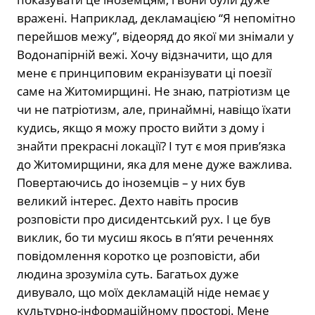
вражені. Наприклад, декламацією “Я непомітно
перейшов межу”, відеоряд до якої ми знімали у
Водонапірній вежі. Хочу відзначити, що для
мене є принциповим екранізувати ці поезії
саме на Житомирщині. Не знаю, патріотизм це
чи не патріотизм, але, принаймні, навіщо їхати
кудись, якщо я можу просто вийти з дому і
знайти прекрасні локації? І тут є моя прив’язка
до Житомирщини, яка для мене дуже важлива.
Повертаючись до іноземців – у них був
великий інтерес. Дехто навіть просив
розповісти про дисидентський рух. І це був
виклик, бо ти мусиш якось в п’яти реченнях
повідомлення коротко це розповісти, аби
людина зрозуміла суть. Багатьох дуже
дивувало, що моїх декламацій ніде немає у
культурно-інформаційному просторі. Мене