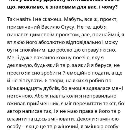
що, можливо, є знаковим для вас, і чому?
Так навіть і не скажеш. Мабуть, все ж, проєкт,
присвячений Василю Стусу. Не те, щоб я
пишався цим своїм проєктом, але, принаймні, я
втілюю його абсолютно відповідально і можу
бути спокійним, що роблю цю справу якісно.
Мені дуже важливо кожну поезію, яку я
декламую, будь-який твір, за який я беруся, не
просто якісно зробити й емоційно подати, а ще
й не зіпсувати. Є твори, на яких я робив по
кільканадцять дублів, бо емоція здавалася мені
неточною. Або ж навіть коли я неправильно
вживав прийменник, я міг перечитати текст, бо
автор написав так, і я не маю права в його твір
влазити та щось змінювати. Деколи я змінюю
особу – якщо це твір жіночий, я змінюю особу