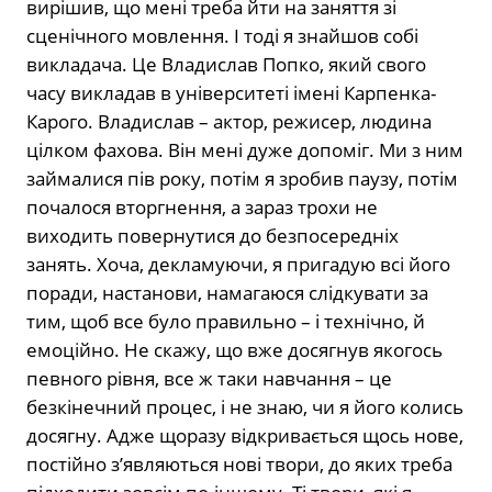
вирішив, що мені треба йти на заняття зі
сценічного мовлення. І тоді я знайшов собі
викладача. Це Владислав Попко, який свого
часу викладав в університеті імені Карпенка-
Карого. Владислав – актор, режисер, людина
цілком фахова. Він мені дуже допоміг. Ми з ним
займалися пів року, потім я зробив паузу, потім
почалося вторгнення, а зараз трохи не
виходить повернутися до безпосередніх
занять. Хоча, декламуючи, я пригадую всі його
поради, настанови, намагаюся слідкувати за
тим, щоб все було правильно – і технічно, й
емоційно. Не скажу, що вже досягнув якогось
певного рівня, все ж таки навчання – це
безкінечний процес, і не знаю, чи я його колись
досягну. Адже щоразу відкривається щось нове,
постійно з’являються нові твори, до яких треба