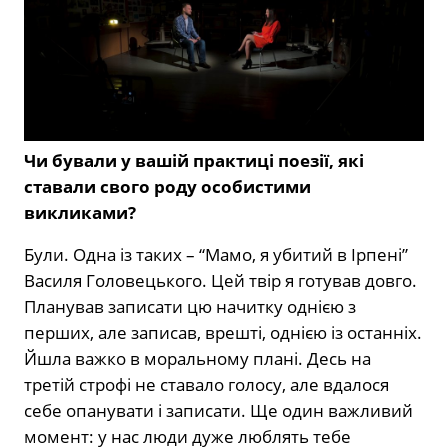
Чи бували у вашій практиці поезії, які
ставали свого роду особистими
викликами?
Були. Одна із таких – “Мамо, я убитий в Ірпені”
Василя Головецького. Цей твір я готував довго.
Планував записати цю начитку однією з
перших, але записав, врешті, однією із останніх.
Йшла важко в моральному плані. Десь на
третій строфі не ставало голосу, але вдалося
себе опанувати і записати. Ще один важливий
момент: у нас люди дуже люблять тебе