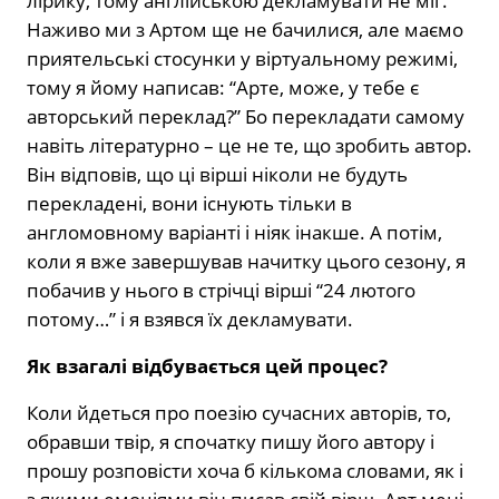
лірику, тому англійською декламувати не міг.
Наживо ми з Артом ще не бачилися, але маємо
приятельські стосунки у віртуальному режимі,
тому я йому написав: “Арте, може, у тебе є
авторський переклад?” Бо перекладати самому
навіть літературно – це не те, що зробить автор.
Він відповів, що ці вірші ніколи не будуть
перекладені, вони існують тільки в
англомовному варіанті і ніяк інакше. А потім,
коли я вже завершував начитку цього сезону, я
побачив у нього в стрічці вірші “24 лютого
потому…” і я взявся їх декламувати.
Як взагалі відбувається цей процес?
Коли йдеться про поезію сучасних авторів, то,
обравши твір, я спочатку пишу його автору і
прошу розповісти хоча б кількома словами, як і