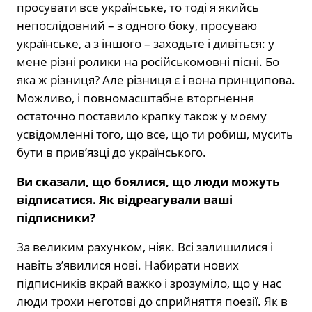
просувати все українське, то тоді я якийсь
непослідовний – з одного боку, просуваю
українське, а з іншого – заходьте і дивіться: у
мене різні ролики на російськомовні пісні. Бо
яка ж різниця? Але різниця є і вона принципова.
Можливо, і повномасштабне вторгнення
остаточно поставило крапку також у моєму
усвідомленні того, що все, що ти робиш, мусить
бути в прив’язці до українського.
Ви сказали, що боялися, що люди можуть
відписатися. Як відреагували ваші
підписники?
За великим рахунком, ніяк. Всі залишилися і
навіть з’явилися нові. Набирати нових
підписників вкрай важко і зрозуміло, що у нас
люди трохи неготові до сприйняття поезії. Як в