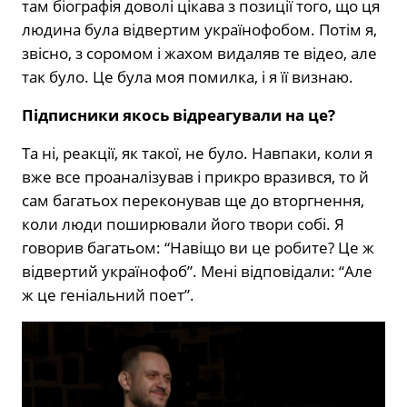
там біографія доволі цікава з позиції того, що ця
людина була відвертим українофобом. Потім я,
звісно, з соромом і жахом видаляв те відео, але
так було. Це була моя помилка, і я її визнаю.
Підписники якось відреагували на це?
Та ні, реакції, як такої, не було. Навпаки, коли я
вже все проаналізував і прикро вразився, то й
сам багатьох переконував ще до вторгнення,
коли люди поширювали його твори собі. Я
говорив багатьом: “Навіщо ви це робите? Це ж
відвертий українофоб”. Мені відповідали: “Але
ж це геніальний поет”.