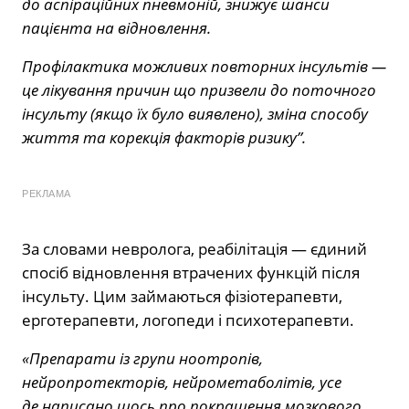
до аспіраційних пневмоній, знижує шанси
пацієнта на відновлення.
Профілактика можливих повторних інсультів —
це лікування причин що призвели до поточного
інсульту (якщо їх було виявлено), зміна способу
життя та корекція факторів ризику”.
РЕКЛАМА
За словами невролога, реабілітація — єдиний
спосіб відновлення втрачених функцій після
інсульту. Цим займаються фізіотерапевти,
ерготерапевти, логопеди і психотерапевти.
«Препарати із групи ноотропів,
нейропротекторів, нейрометаболітів, усе
де написано щось про покращення мозкового