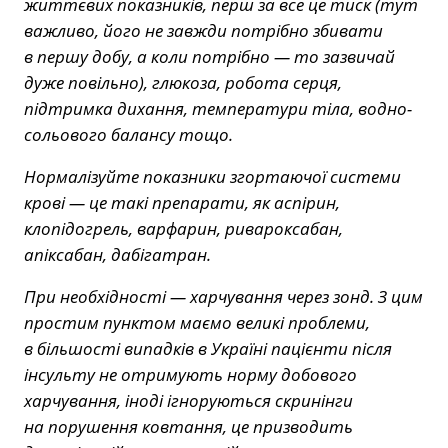
життєвих показників, перш за все це тиск (тут
важливо, його не завжди потрібно збивати
в першу добу, а коли потрібно — то зазвичай
дуже повільно), глюкоза, робота серця,
підтримка дихання, температури тіла, водно-
сольового балансу тощо.
Нормалізуйте показники згортаючої системи
крові — це такі препарати, як аспірин,
клопідогрель, варфарин, ривароксабан,
апіксабан, дабігатран.
При необхідності — харчування через зонд. З цим
простим пунктом маємо великі проблеми,
в більшості випадків в Україні пацієнти після
інсульту не отримують норму добового
харчування, іноді ігноруються скринінги
на порушення ковтання, це призводить