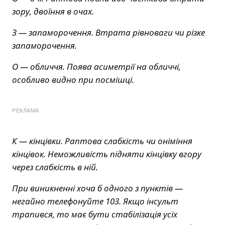
зору, двоїння в очах.
З — запаморочення. Втрата рівноваги чи різке
запаморочення.
О — обличчя. Поява асиметрії на обличчі,
особливо видно при посмішці.
РЕКЛАМА
К — кінцівки. Раптова слабкість чи оніміння
кінцівок. Неможливість підняти кінцівку вгору
через слабкість в ній.
При виникненні хоча б одного з пунктів —
негайно телефонуйте 103. Якщо інсульт
трапився, то має бути стабілізація усіх