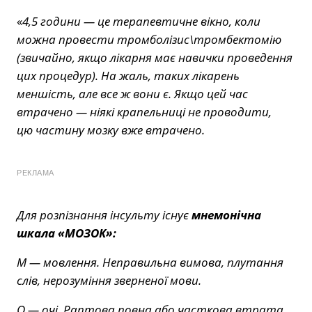
«
4,5 години — це терапевтичне вікно, коли
можна провести тромболізис\тромбектомію
(звичайно, якщо лікарня має навички проведення
цих процедур). На жаль, таких лікарень
меншість, але все ж вони є. Якщо цей час
втрачено — ніякі крапельниці не проводити,
цю частину мозку вже втрачено.
РЕКЛАМА
Для розпізнання інсульту існує
мнемонічна
шкала «МОЗОК»:
М — мовлення. Неправильна вимова, плутання
слів, нерозуміння зверненої мови.
О — очі. Раптова повна або часткова втрата