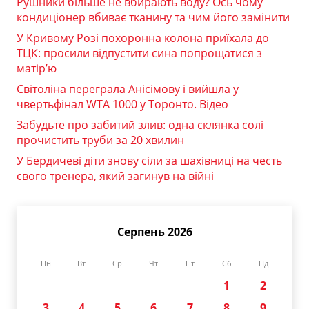
Рушники більше не вбирають воду? Ось чому
кондиціонер вбиває тканину та чим його замінити
У Кривому Розі похоронна колона приїхала до
ТЦК: просили відпустити сина попрощатися з
матір’ю
Світоліна переграла Анісімову і вийшла у
чвертьфінал WTA 1000 у Торонто. Відео
Забудьте про забитий злив: одна склянка солі
прочистить труби за 20 хвилин
У Бердичеві діти знову сіли за шахівниці на честь
свого тренера, який загинув на війні
Серпень 2026
Пн
Вт
Ср
Чт
Пт
Сб
Нд
1
2
3
4
5
6
7
8
9