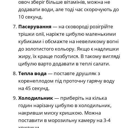
овоч зберіг більше вітамінів, можна не
додавати води, але тоді час скорочують до
10 секунд.
Пасерування
— на сковороді розігрійте
трішки олії, наріжте цибулю маленькими
кубиками і обсмажте на невеликому вогні
до золотистого кольору. Якщо є надлишки
жиру, їх краще позбутися. В такому вигляді
цибулю варто додавати в теплі салати.
Тепла вода
— поставте друшляк з
коренеплодом під проточну гарячу воду
на 45 секунд.
Холодильник
— приберіть на кілька
годин нарізану цибулю в холодильник,
накривши миску кришкою. Можна
поставити в морозильну камеру на 3-4
хвилини.