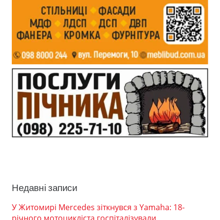
Недавні записи
У Житомирі Mercedes зіткнувся з Yamaha: 18-
річного мотоцикліста госпіталізували