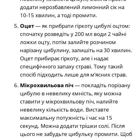
додати нерозбавлений лимонний сік на
10-15 хвилин, а тоді промити.
Оцет
— як прибрати гіркоту цибулі оцтом:
спочатку розведіть у 200 мл води 2 чайні
ложки оцту, потім залийте розчином
нарізану цибулину, залишіть на 30 хвилин.
Оцет прибирає гіркоту, але і надає
специфічного запаху страві. Тому такий
спосіб підходить лише для м’ясних страв.
Мікрохвильова піч
— покладіть порізану
цибулю в невелику ємність, яку можна
ставити у мікрохвильову піч, налийте
невелику кількість води. Виставте
максимальну потужність і час на 15
секунд. Можна додати трішки солі. Після
цього не забудьте цибульку промити. Щоб