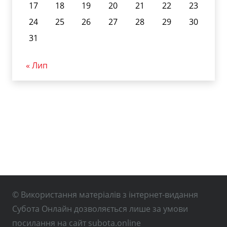
17
18
19
20
21
22
23
24
25
26
27
28
29
30
31
« Лип
© Використання матеріалів з інтернет-видання
Субота Онлайн дозволяється лише за умови
посилання на сайт subota.online