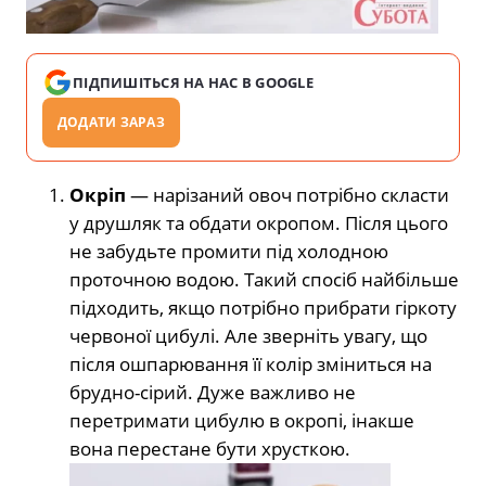
ПІДПИШІТЬСЯ НА НАС В GOOGLE
ДОДАТИ ЗАРАЗ
Окріп
— нарізаний овоч потрібно скласти
у друшляк та обдати окропом. Після цього
не забудьте промити під холодною
проточною водою. Такий спосіб найбільше
підходить, якщо потрібно прибрати гіркоту
червоної цибулі. Але зверніть увагу, що
після ошпарювання її колір зміниться на
брудно-сірий. Дуже важливо не
перетримати цибулю в окропі, інакше
вона перестане бути хрусткою.