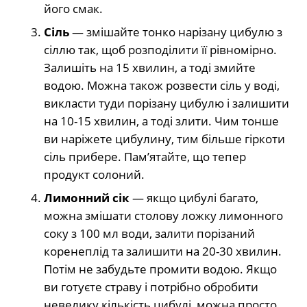
його смак.
Сіль
— змішайте тонко нарізану цибулю з
сіллю так, щоб розподілити її рівномірно.
Залишіть на 15 хвилин, а тоді змийте
водою. Можна також розвести сіль у воді,
викласти туди порізану цибулю і залишити
на 10-15 хвилин, а тоді злити. Чим тонше
ви наріжете цибулину, тим більше гіркоти
сіль прибере. Пам’ятайте, що тепер
продукт солоний.
Лимонний сік
— якщо цибулі багато,
можна змішати столову ложку лимонного
соку з 100 мл води, залити порізаний
коренеплід та залишити на 20-30 хвилин.
Потім не забудьте промити водою. Якщо
ви готуєте страву і потрібно обробити
невелику кількість цибулі, можна просто