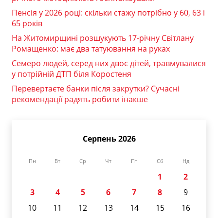
Пенсія у 2026 році: скільки стажу потрібно у 60, 63 і
65 років
На Житомирщині розшукують 17-річну Світлану
Ромащенко: має два татуювання на руках
Семеро людей, серед них двоє дітей, травмувалися
у потрійній ДТП біля Коростеня
Перевертаєте банки після закрутки? Сучасні
рекомендації радять робити інакше
Серпень 2026
Пн
Вт
Ср
Чт
Пт
Сб
Нд
1
2
3
4
5
6
7
8
9
10
11
12
13
14
15
16