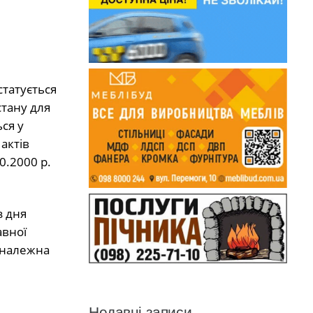
статується
стану для
ся у
актів
0.2000 р.
з дня
авної
, належна
Недавні записи