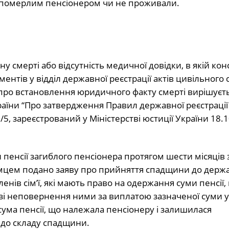
з померлим пенсіонером чи не проживали.
у смерті або відсутність медичної довідки, в якій кон
нтів у відділ державної реєстрації актів цивільного 
 про встановлення юридичного факту смерті вирішуєть
раїни “Про затвердження Правил державної реєстрації 
2/5, зареєстрований у Міністерстві юстиції України 18.1
 пенсії загиблого пенсіонера протягом шести місяців 
оємцем подано заяву про прийняття спадщини до держ
ленів сім’ї, які мають право на одержання суми пенсії
разі неповернення ними за виплатою зазначеної суми у
 сума пенсії, що належала пенсіонеру і залишилася
 до складу спадщини.