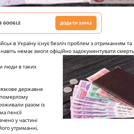
В GOOGLE
ДОДАТИ ЗАРАЗ
ськ в Україну існує безліч проблем з отриманням та
 навіть немає змоги офіційно задокументувати смерт
и люди в таких
в’язкове державне
а померлому
проживали разом із
ма пенсії
ачено у частині
 його утриманні,