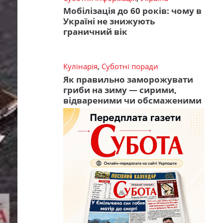
Мобілізація до 60 років: чому в
Україні не знижують
граничний вік
Кулінарія
,
Суботні поради
Як правильно заморожувати
гриби на зиму — сирими,
відвареними чи обсмаженими