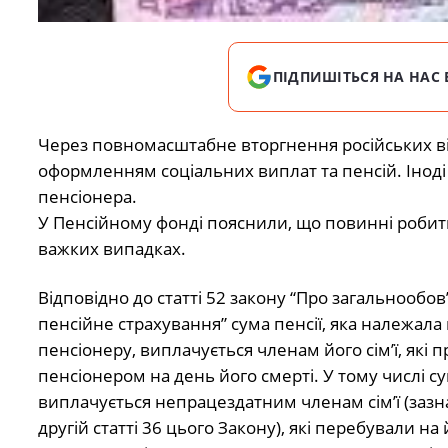
ПІДПИШІТЬСЯ НА НАС 
Через повномасштабне вторгнення російських вій
оформленням соціальних виплат та пенсій. Іноді
пенсіонера.
У Пенсійному фонді пояснили, що повинні робит
важких випадках.
Відповідно до статті 52 закону “Про загальнообо
пенсійне страхування” сума пенсії, яка належал
пенсіонеру, виплачується членам його сім’ї, які 
пенсіонером на день його смерті. У тому числі су
виплачується непрацездатним членам сім’ї (зазн
другій статті 36 цього Закону), які перебували на