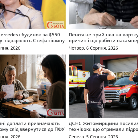
ercedes і будинок за $550
Пенсія не прийшла на картку
му підозрюють Стефанішину
причин і що робити насампе
рпня, 2026
Четвер, 6 Серпня, 2026
ійні доплати призначають
ДСНС Житомирщини посили
кому слід звернутися до ПФУ
технікою: що отримали підро
рпня, 2026
Середа, 5 Серпня, 2026