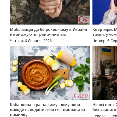
Мобілізація до 60 років: чому в Україні
Квартири, M
не знижують граничний вік
тисяч: у чо
Четвер, 6 Серпня, 2026
Четвер, 6 Се
Кабачкова ікра на зиму: чому вона
Не всі пенс
виходить водянистою і як виправити
без заяви: 
помилку
Середа, 5 Се