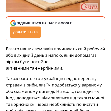
ПІДПИШІТЬСЯ НА НАС В GOOGLE
ДОДАТИ ЗАРАЗ
Багато наших земляків починають свій робочий
або вихідний день з
напою, який допомагає
зіркам бути постійно
активними
та енергійними.
Також багато хто з українців віддає перевагу
стравам з риби, яка їм подобається у вареному
або смаженому вигляді. На жаль, господиням
іноді доводиться відмовлятися від такої смачної
та корисної їжі через необхідність почистити
риби від луски — адже це зазвичай бруд