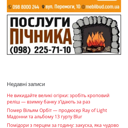
Недавні записи
Не викидайте великі огірки: зробіть кроповий
реліш — взимку банку з’їдають за раз
Помер Вільям Орбіт — продюсер Ray of Light
Мадонни та альбому 13 гурту Blur
Помідори з перцем за годину: закуска, яка чудово