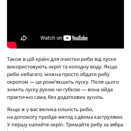
Також в цій країні для очистки риби від луски
використовують окріп та холодну воду. Якщо
риби небагато, можна просто обдати рибу
окропом — це розм’якшить луску. Після цього
зніміть луску рукою чи губкою — вона зійде
практично сама, без додаткових зусиль.
Якщо ж у вас велика кількість риби,
на допомогу прийде метод з двома каструлями.
У першу налийте окріп. Тримайте рибу за зябра