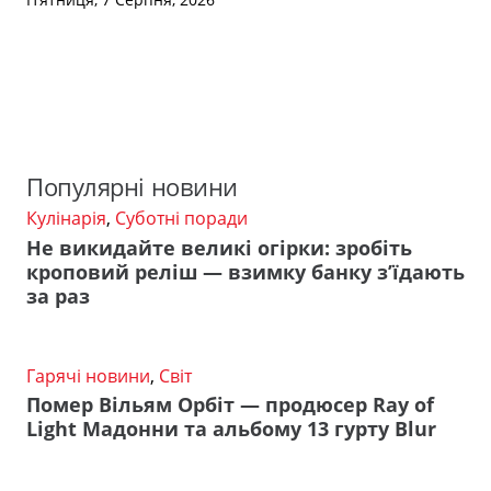
Популярні новини
Кулінарія
,
Суботні поради
Не викидайте великі огірки: зробіть
кроповий реліш — взимку банку з’їдають
за раз
Гарячі новини
,
Світ
Помер Вільям Орбіт — продюсер Ray of
Light Мадонни та альбому 13 гурту Blur