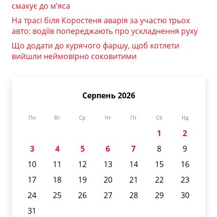
смакує до м’яса
На трасі біля Коростеня аварія за участю трьох
авто: водіїв попереджають про ускладнення руху
Що додати до курячого фаршу, щоб котлети
вийшли неймовірно соковитими
Серпень 2026
Пн
Вт
Ср
Чт
Пт
Сб
Нд
1
2
3
4
5
6
7
8
9
10
11
12
13
14
15
16
17
18
19
20
21
22
23
24
25
26
27
28
29
30
31