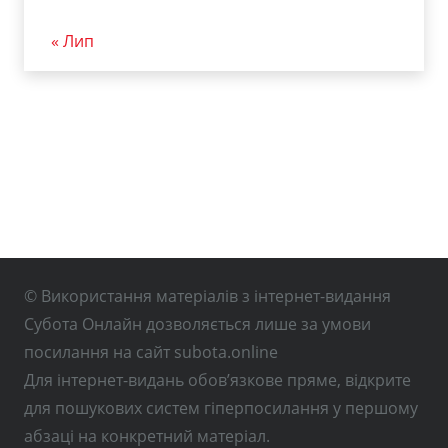
« Лип
© Використання матеріалів з інтернет-видання
Субота Онлайн дозволяється лише за умови
посилання на сайт subota.online
Для інтернет-видань обов’язкове пряме, відкрите
для пошукових систем гіперпосилання у першому
абзаці на конкретний матеріал.