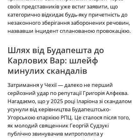
своїх представників уже встиг заявити, що
категорично відкидає будь-яку причетність до
незаконного зберігання заборонених речовин,
назвавши інцидент спланованою провокацією.
Шлях від Будапешта до
Карлових Вар: шлейф
минулих скандалів
Затримання у Чехії — далеко не перший
серйозний удар по репутації Григорія Алфєєва.
Нагадаємо, що у 2025 році Іларіона зі скандалом
усунули від керівництва Будапештсько-
Угорською єпархією РПЦ. Це сталося після того,
як молодий священник Георгій Судзукі
публічно звинувачив митрополита у