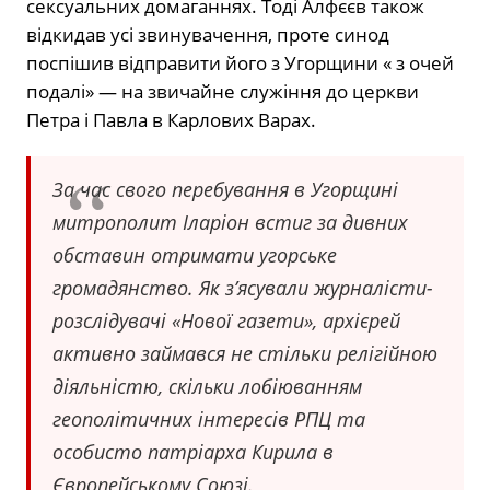
сексуальних домаганнях. Тоді Алфєєв також
відкидав усі звинувачення, проте синод
поспішив відправити його з Угорщини « з очей
подалі» — на звичайне служіння до церкви
Петра і Павла в Карлових Варах.
За час свого перебування в Угорщині
митрополит Іларіон встиг за дивних
обставин отримати угорське
громадянство. Як з’ясували журналісти-
розслідувачі «Нової газети», архієрей
активно займався не стільки релігійною
діяльністю, скільки лобіюванням
геополітичних інтересів РПЦ та
особисто патріарха Кирила в
Європейському Союзі.