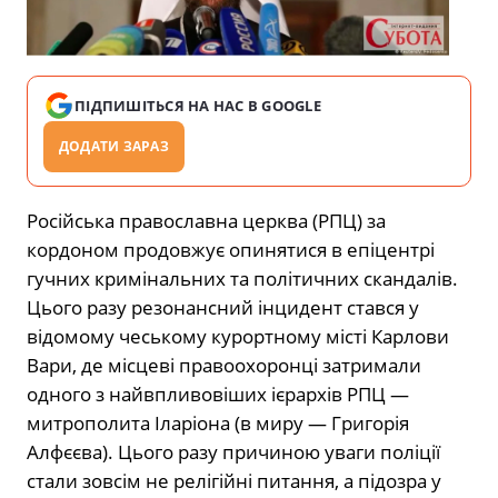
ПІДПИШІТЬСЯ НА НАС В GOOGLE
ДОДАТИ ЗАРАЗ
Російська православна церква (РПЦ) за
кордоном продовжує опинятися в епіцентрі
гучних кримінальних та політичних скандалів.
Цього разу резонансний інцидент стався у
відомому чеському курортному місті Карлови
Вари, де місцеві правоохоронці затримали
одного з найвпливовіших ієрархів РПЦ —
митрополита Іларіона (в миру — Григорія
Алфєєва). Цього разу причиною уваги поліції
стали зовсім не релігійні питання, а підозра у