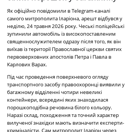
Як офіційно повідомили в Telegram-каналі
самого митрополита Іларіона, арешт відбувся у
неділю, 24 травня 2026 року. Чеські поліцейські
зупинили автомобіль із високопоставленим
священнослужителем одразу після того, як він
виїхав із території Православної церкви святих
первоверховних апостолів Петра і Павла в
Карлових Варах.
Під час проведення поверхневого огляду
транспортного засобу правоохоронці виявили у
багажному відділенні чотири невеликі
контейнери, всередині яких знаходилася
порошкоподібна речовина білого кольору.
Наразі склад, походження та точний характер
вилученої знахідки мають визначити експерти-
криміналісти. Сам митрополит Іларіон через