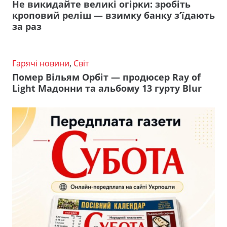
Не викидайте великі огірки: зробіть
кроповий реліш — взимку банку з’їдають
за раз
Гарячі новини
,
Світ
Помер Вільям Орбіт — продюсер Ray of
Light Мадонни та альбому 13 гурту Blur