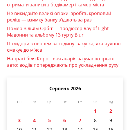
отримати записи з бодікамер і камер міста
Не викидайте великі огірки: зробіть кроповий
реліш — взимку банку з’їдають за раз
Помер Вільям Орбіт — продюсер Ray of Light
Мадонни та альбому 13 гурту Blur
Помідори з перцем за годину: закуска, яка чудово
смакує до м’яса
На трасі біля Коростеня аварія за участю трьох
авто: водіїв попереджають про ускладнення руху
Серпень 2026
Пн
Вт
Ср
Чт
Пт
Сб
Нд
1
2
3
4
5
6
7
8
9
10
11
12
13
14
15
16