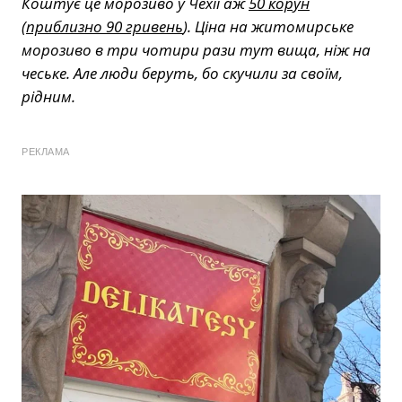
Коштує це морозиво у Чехії аж
50 корун
(
приблизно 90 гривень
). Ціна на житомирське
морозиво в три чотири рази тут вища, ніж на
чеське. Але люди беруть, бо скучили за своїм,
рідним.
РЕКЛАМА