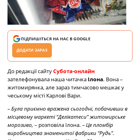
ПІДПИШІТЬСЯ НА НАС В GOOGLE
ДОДАТИ ЗАРАЗ
До редакції сайту
Субота-онлайн
зателефонувала наша читачка
Ілона
. Вона –
житомирянка, але зараз тимчасово мешкає у
чеському місті Карлові Вари.
– Була приємно вражена сьогодні, побачивши в
місцевому маркеті “Делікатеси” житомирське
морозиво,
– розповіла Ілона.
– Це пломбір
виробництва знаменитої фабрики “Рудь”.