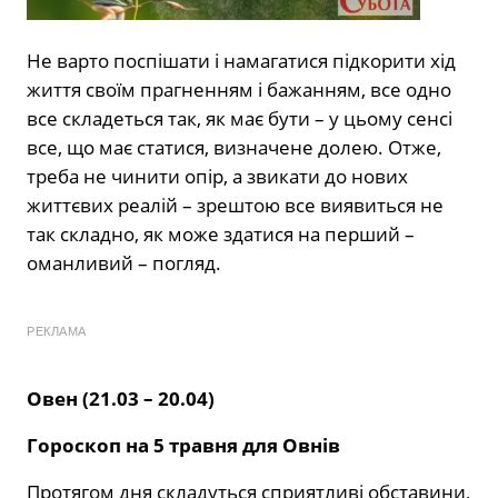
Не варто поспішати і намагатися підкорити хід
життя своїм прагненням і бажанням, все одно
все складеться так, як має бути – у цьому сенсі
все, що має статися, визначене долею. Отже,
треба не чинити опір, а звикати до нових
життєвих реалій – зрештою все виявиться не
так складно, як може здатися на перший –
оманливий – погляд.
РЕКЛАМА
Овен (21.03 – 20.04)
Гороскоп на 5 травня для Овнів
Протягом дня складуться сприятливі обставини,