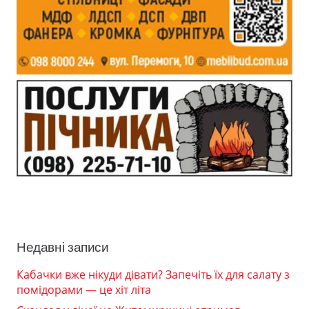
Недавні записи
Кабачки вже нікуди дівати? Запечіть їх для салату з
помідорами — це хіт літа