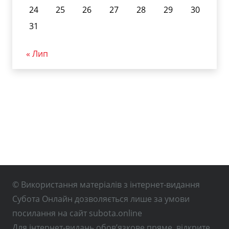
24
25
26
27
28
29
30
31
« Лип
© Використання матеріалів з інтернет-видання
Субота Онлайн дозволяється лише за умови
посилання на сайт subota.online
Для інтернет-видань обов’язкове пряме, відкрите