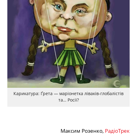
Карикатура: Ґрета — маріонетка ліваків-глобалістів
та… Росії?
Максим Розенко,
РадіоТрек