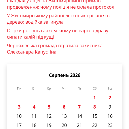
Скандал у ліцеї на Житомирщині отримав
продовження: чому поліція не склала протокол
У Житомирському районі легковик врізався в
дерево: водійка загинула
Огірки ростуть гачком: чому не варто одразу
сипати калій під кущі
Черняхівська громада втратила захисника
Олександра Капустіна
Серпень 2026
Пн
Вт
Ср
Чт
Пт
Сб
Нд
1
2
3
4
5
6
7
8
9
10
11
12
13
14
15
16
17
18
19
20
21
22
23