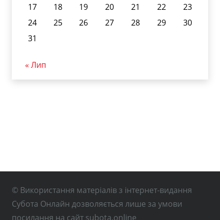
17
18
19
20
21
22
23
24
25
26
27
28
29
30
31
« Лип
© Використання матеріалів з інтернет-видання
Субота Онлайн дозволяється лише за умови
посилання на сайт subota.online