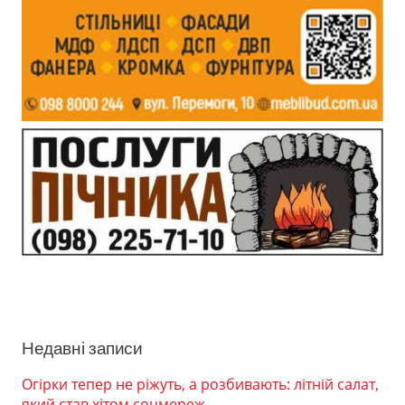
Недавні записи
Огірки тепер не ріжуть, а розбивають: літній салат,
який став хітом соцмереж