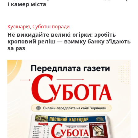
і камер міста
Кулінарія
,
Суботні поради
Не викидайте великі огірки: зробіть
кроповий реліш — взимку банку з’їдають
за раз