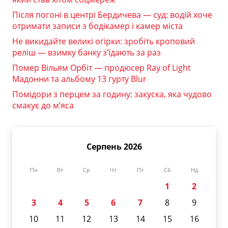
Після погоні в центрі Бердичева — суд: водій хоче
отримати записи з бодікамер і камер міста
Не викидайте великі огірки: зробіть кроповий
реліш — взимку банку з’їдають за раз
Помер Вільям Орбіт — продюсер Ray of Light
Мадонни та альбому 13 гурту Blur
Помідори з перцем за годину: закуска, яка чудово
смакує до м’яса
Серпень 2026
Пн
Вт
Ср
Чт
Пт
Сб
Нд
1
2
3
4
5
6
7
8
9
10
11
12
13
14
15
16