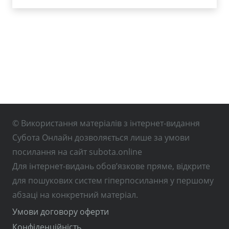
© Використання матеріалів з інтернет-видання
Субота Онлайн дозволяється лише за умови
посилання на сайт subota.online
Для інтернет-видань обов’язкове пряме, відкрите
для пошукових систем гіперпосилання у першому
абзаці на конкретний матеріал.
Умови договору оферти
Конфіденційність