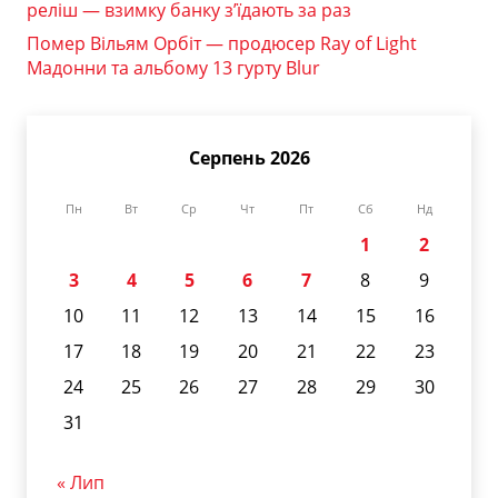
реліш — взимку банку з’їдають за раз
Помер Вільям Орбіт — продюсер Ray of Light
Мадонни та альбому 13 гурту Blur
Серпень 2026
Пн
Вт
Ср
Чт
Пт
Сб
Нд
1
2
3
4
5
6
7
8
9
10
11
12
13
14
15
16
17
18
19
20
21
22
23
24
25
26
27
28
29
30
31
« Лип