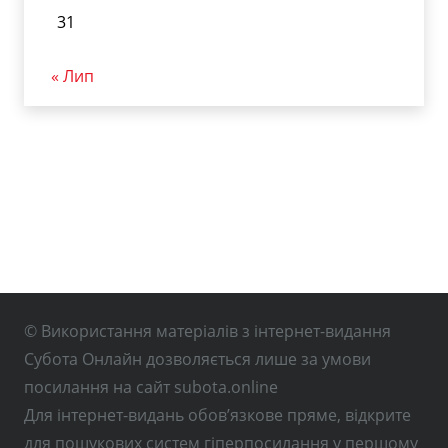
31
« Лип
© Використання матеріалів з інтернет-видання
Субота Онлайн дозволяється лише за умови
посилання на сайт subota.online
Для інтернет-видань обов’язкове пряме, відкрите
для пошукових систем гіперпосилання у першому