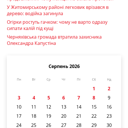
У Житомирському районі легковик врізався в
дерево: водійка загинула
Огірки ростуть гачком: чому не варто одразу
сипати калій під кущі
Черняхівська громада втратила захисника
Олександра Капустіна
Серпень 2026
Пн
Вт
Ср
Чт
Пт
Сб
Нд
1
2
3
4
5
6
7
8
9
10
11
12
13
14
15
16
17
18
19
20
21
22
23
24
25
26
27
28
29
30