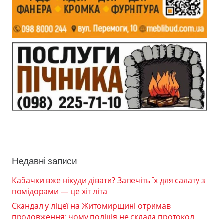
Недавні записи
Кабачки вже нікуди дівати? Запечіть їх для салату з
помідорами — це хіт літа
Скандал у ліцеї на Житомирщині отримав
продовження: чому поліція не склала протокол