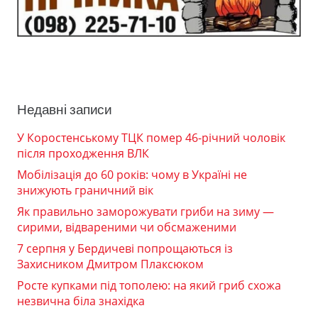
Недавні записи
У Коростенському ТЦК помер 46-річний чоловік
після проходження ВЛК
Мобілізація до 60 років: чому в Україні не
знижують граничний вік
Як правильно заморожувати гриби на зиму —
сирими, відвареними чи обсмаженими
7 серпня у Бердичеві попрощаються із
Захисником Дмитром Плаксюком
Росте купками під тополею: на який гриб схожа
незвична біла знахідка