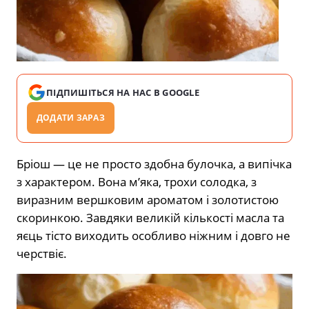
ПІДПИШІТЬСЯ НА НАС В GOOGLE
ДОДАТИ ЗАРАЗ
Бріош — це не просто здобна булочка, а випічка
з характером. Вона м’яка, трохи солодка, з
виразним вершковим ароматом і золотистою
скоринкою. Завдяки великій кількості масла та
яєць тісто виходить особливо ніжним і довго не
черствіє.