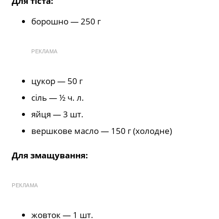
Для тіста:
борошно — 250 г
РЕКЛАМА
цукор — 50 г
сіль — ½ ч. л.
яйця — 3 шт.
вершкове масло — 150 г (холодне)
Для змащування:
РЕКЛАМА
жовток — 1 шт.