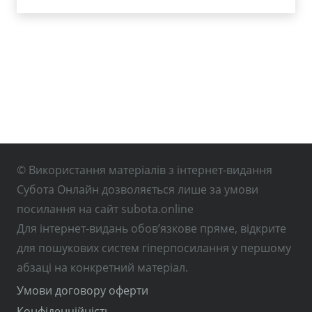
© Використання матеріалів з інтернет-видання
Субота Онлайн дозволяється лише за умови
посилання на сайт subota.online
Для інтернет-видань обов’язкове пряме, відкрите
для пошукових систем гіперпосилання у першому
абзаці на конкретний матеріал.
Умови договору оферти
Конфіденційність