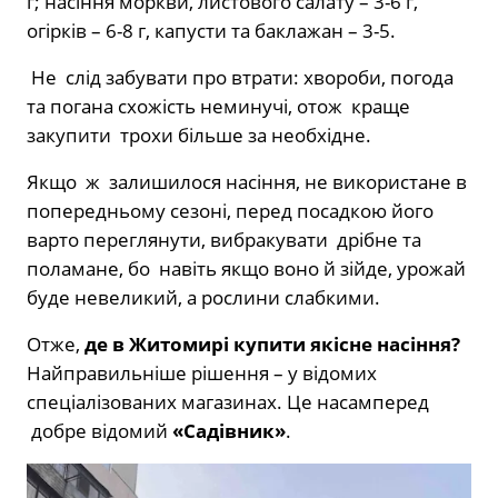
г; насіння моркви, листового салату – 3-6 г,
огірків – 6-8 г, капусти та баклажан – 3-5.
Не слід забувати про втрати: хвороби, погода
та погана схожість неминучі, отож краще
закупити трохи більше за необхідне.
Якщо ж залишилося насіння, не використане в
попередньому сезоні, перед посадкою його
варто переглянути, вибракувати дрібне та
поламане, бо навіть якщо воно й зійде, урожай
буде невеликий, а рослини слабкими.
Отже,
де в Житомирі купити якісне насіння?
Найправильніше рішення – у відомих
спеціалізованих магазинах. Це насамперед
добре відомий
«Садівник»
.