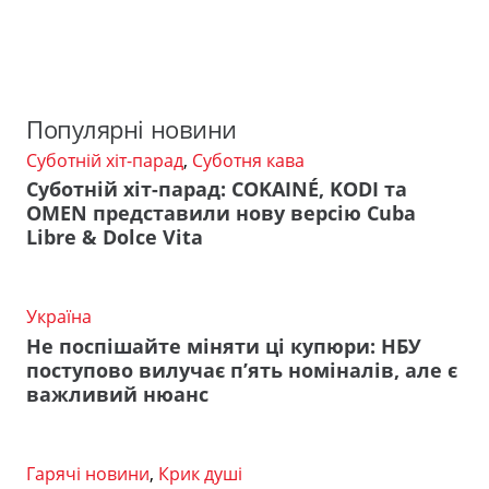
Популярні новини
Суботній хіт-парад
,
Суботня кава
Суботній хіт-парад: COKAINÉ, KODI та
OMEN представили нову версію Cuba
Libre & Dolce Vita
Україна
Не поспішайте міняти ці купюри: НБУ
поступово вилучає п’ять номіналів, але є
важливий нюанс
Гарячі новини
,
Крик душі