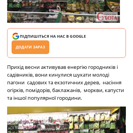
ПІДПИШІТЬСЯ НА НАС В GOOGLE
ДОДАТИ ЗАРАЗ
Прихід весни активував енергію городників і
садівників, вони кинулися шукати молоді
пагони садових та екзотичних дерев, насіння
огірків, помідорів, баклажанів, моркви, капусти
та іншої популярної городини.