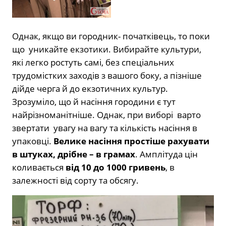
Однак, якщо ви городник- початківець, то поки
що уникайте екзотики. Вибирайте культури,
які легко ростуть самі, без спеціальних
трудомістких заходів з вашого боку, а пізніше
дійде черга й до екзотичних культур.
Зрозуміло, що й насіння городини є тут
найрізноманітніше. Однак, при виборі варто
звертати увагу на вагу та кількість насіння в
упаковці.
Велике насіння простіше рахувати
в штуках, дрібне – в грамах
. Амплітуда цін
коливається
від 10 до 1000 гривень
, в
залежності від сорту та обсягу.