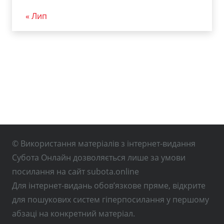
« Лип
© Використання матеріалів з інтернет-видання
Субота Онлайн дозволяється лише за умови
посилання на сайт subota.online
Для інтернет-видань обов’язкове пряме, відкрите
для пошукових систем гіперпосилання у першому
абзаці на конкретний матеріал.