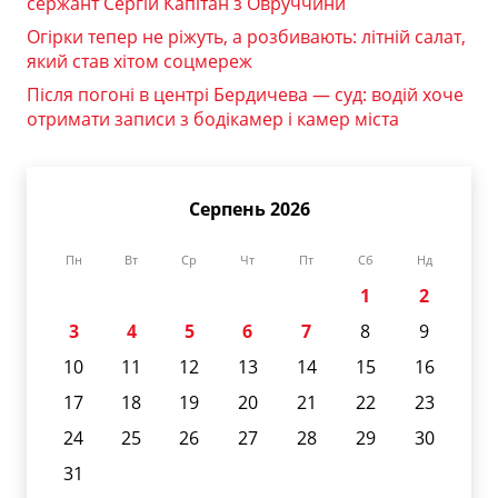
сержант Сергій Капітан з Овруччини
Огірки тепер не ріжуть, а розбивають: літній салат,
який став хітом соцмереж
Після погоні в центрі Бердичева — суд: водій хоче
отримати записи з бодікамер і камер міста
Серпень 2026
Пн
Вт
Ср
Чт
Пт
Сб
Нд
1
2
3
4
5
6
7
8
9
10
11
12
13
14
15
16
17
18
19
20
21
22
23
24
25
26
27
28
29
30
31