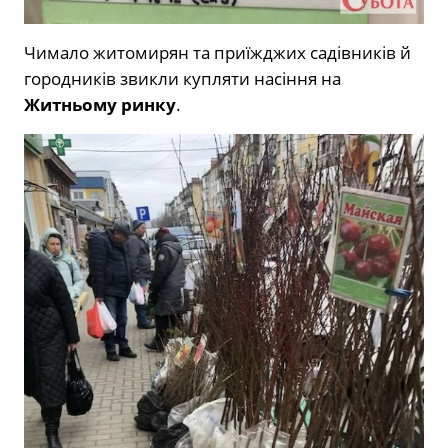
Чимало житомирян та приїжджих садівників й
городників звикли купляти насіння на
Житньому ринку
.