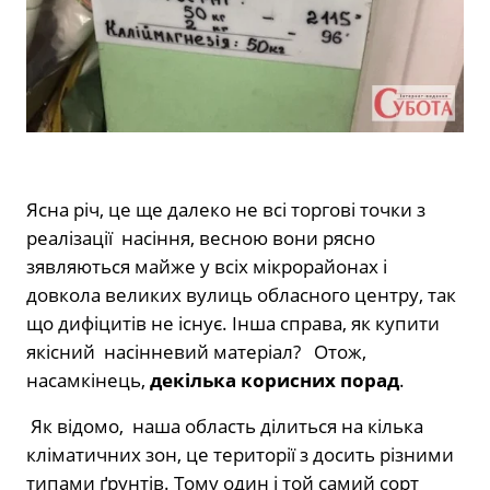
Ясна річ, це ще далеко не всі торгові точки з
реалізації насіння, весною вони рясно
зявляються майже у всіх мікрорайонах і
довкола великих вулиць обласного центру, так
що дифіцитів не існує. Інша справа, як купити
якісний насінневий матеріал? Отож,
насамкінець,
декілька корисних порад
.
Як відомо, наша область ділиться на кілька
кліматичних зон, це території з досить різними
типами ґрунтів. Тому один і той самий сорт