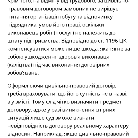
Крім того, на відміну від трудового, за цивільно-
правовим договором замовник не вирішує
питання організації побуту та відпочинку
підрядника, умов його праці, оскільки
виконавець робіт (послуг) не належить до
штату підприємства. Відповідно до ст. 1196 ЦК,
компенсуватися може лише шкода, яка тягне за
собою ушкодження здоров’я виконавця
(каліцтва) під час виконання договірних
зобов’язань.
Оформлюючи цивільно-правовий договір,
треба враховувати, що його сутність не в назві,
а у змісті. Тому слід чітко визначити предмет
договору, адже у разі виникнення спірних
ситуацій лише суд зможе визнати
невідповідність договору реальному характеру
відносин. Наприклад, якщо цивільно-правовий