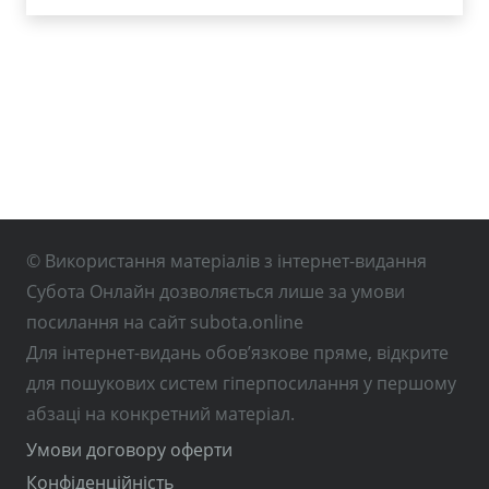
© Використання матеріалів з інтернет-видання
Субота Онлайн дозволяється лише за умови
посилання на сайт subota.online
Для інтернет-видань обов’язкове пряме, відкрите
для пошукових систем гіперпосилання у першому
абзаці на конкретний матеріал.
Умови договору оферти
Конфіденційність