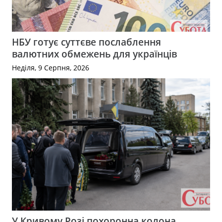
НБУ готує суттєве послаблення
валютних обмежень для українців
Неділя, 9 Серпня, 2026
У Кривому Розі похоронна колона