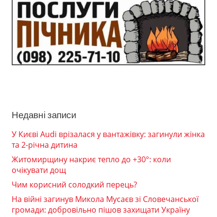
Недавні записи
У Києві Audi врізалася у вантажівку: загинули жінка
та 2-річна дитина
Житомирщину накриє тепло до +30°: коли
очікувати дощ
Чим корисний солодкий перець?
На війні загинув Микола Мусаєв зі Словечанської
громади: добровільно пішов захищати Україну