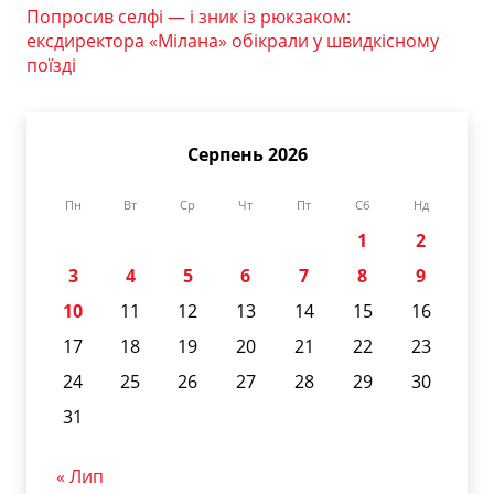
Попросив селфі — і зник із рюкзаком:
ексдиректора «Мілана» обікрали у швидкісному
поїзді
Серпень 2026
Пн
Вт
Ср
Чт
Пт
Сб
Нд
1
2
3
4
5
6
7
8
9
10
11
12
13
14
15
16
17
18
19
20
21
22
23
24
25
26
27
28
29
30
31
« Лип