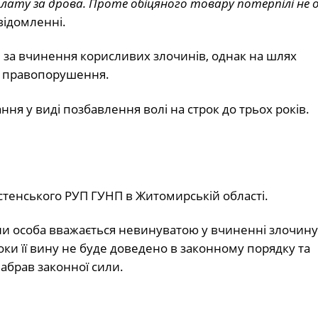
плату за дрова. Проте обіцяного товару потерпілі не
відомленні.
 за вчинення корисливих злочинів, однак на шлях
і правопорушення.
ння у виді позбавлення волі на строк до трьох років.
стенського РУП ГУНП в Житомирській області.
аїни особа вважається невинуватою у вчиненні злочину 
и її вину не буде доведено в законному порядку та
абрав законної сили.