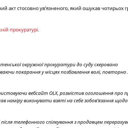
ий акт стосовно ув’язненого, який ошукав чотирьох 
ній прокуратурі.
стенської окружної прокуратури до суду скеровано
уваючи покарання у місцях позбавлення волі, повторно 
ристовуючи вебсайт OLX, розмістив оголошення про 
мав наміру виконувати взяті на себе зобов’язання щодо
і після телефонного спілкування з продавцем перерахув