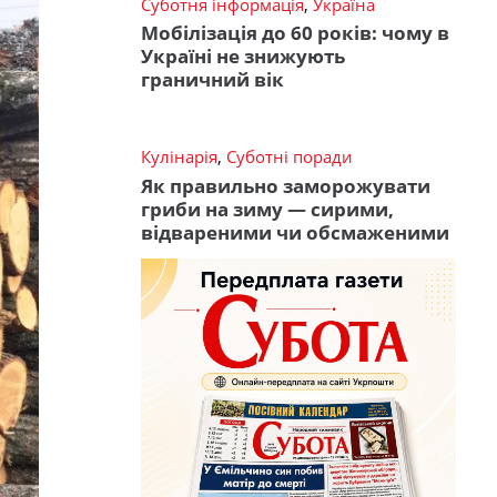
Суботня інформація
,
Україна
Мобілізація до 60 років: чому в
Україні не знижують
граничний вік
Кулінарія
,
Суботні поради
Як правильно заморожувати
гриби на зиму — сирими,
відвареними чи обсмаженими