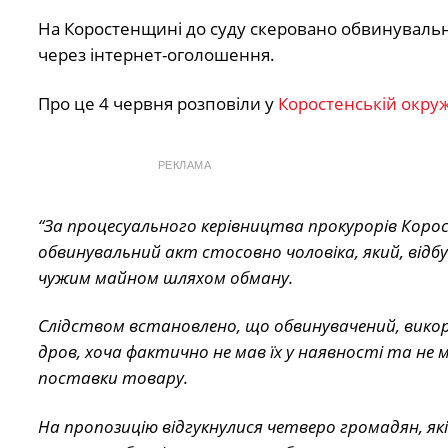
На Коростенщині до суду скеровано обвинувальн
через інтернет-оголошення.
Про це 4 червня розповіли у
Коростенській окруж
РЕКЛАМА
“За процесуального керівництва прокурорів Коро
обвинувальний акт стосовно чоловіка, який, відб
чужим майном шляхом обману.
Слідством встановлено, що обвинувачений, вико
дров, хоча фактично не мав їх у наявності та не 
поставки товару.
На пропозицію відгукнулися четверо громадян, як