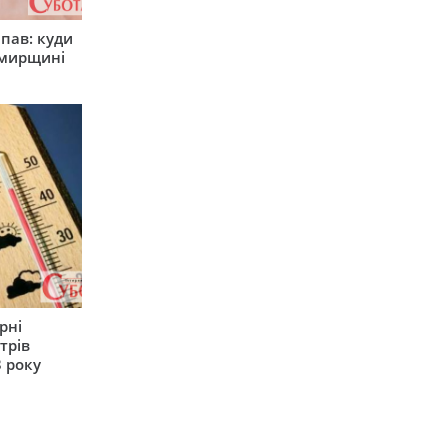
япав: куди
омирщині
рні
трів
 року