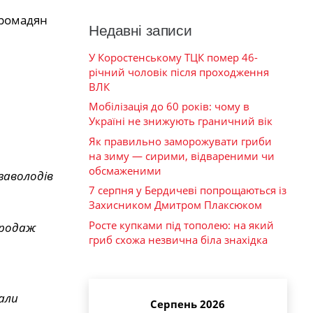
громадян
Недавні записи
У Коростенському ТЦК помер 46-
річний чоловік після проходження
ВЛК
Мобілізація до 60 років: чому в
Україні не знижують граничний вік
Як правильно заморожувати гриби
на зиму — сирими, відвареними чи
обсмаженими
заволодів
7 серпня у Бердичеві попрощаються із
Захисником Дмитром Плаксюком
Росте купками під тополею: на який
продаж
гриб схожа незвична біла знахідка
али
Серпень 2026