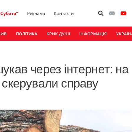
“Субота”
Реклама
Контакти
ЗИВ
ПОЛІТИКА
КРИК ДУШІ
ІНФОРМАЦІЯ
УКРАЇН
укав через інтернет: на
 скерували справу