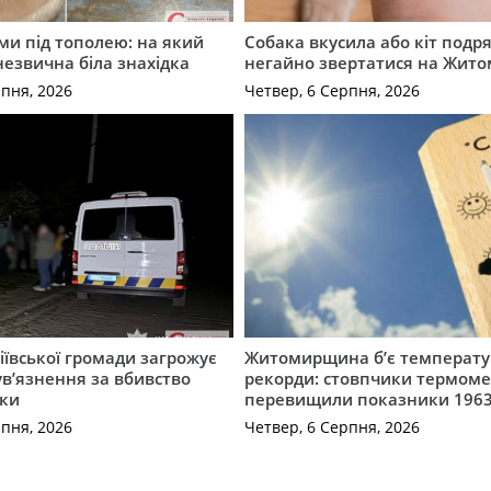
ми під тополею: на який
Собака вкусила або кіт подр
незвична біла знахідка
негайно звертатися на Жит
рпня, 2026
Четвер, 6 Серпня, 2026
ївської громади загрожує
Житомирщина б’є температу
 ув’язнення за вбивство
рекорди: стовпчики термоме
ки
перевищили показники 1963
рпня, 2026
Четвер, 6 Серпня, 2026