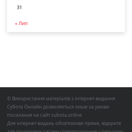
31
« Лип
© Використання матеріалів з інтернет-видання
Субота Онлайн дозволяється лише за умови
посилання на сайт subota.online
Для інтернет-видань обов’язкове пряме, відкрите
для пошукових систем гіперпосилання у першому