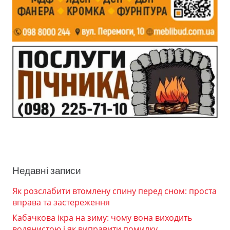
Недавні записи
Як розслабити втомлену спину перед сном: проста
вправа та застереження
Кабачкова ікра на зиму: чому вона виходить
водянистою і як виправити помилку