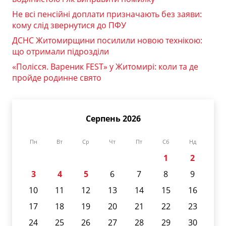
Не всі пенсійні доплати призначають без заяви:
кому слід звернутися до ПФУ
ДСНС Житомирщини посилили новою технікою:
що отримали підрозділи
«Полісся. Вареник FEST» у Житомирі: коли та де
пройде родинне свято
Серпень 2026
Пн
Вт
Ср
Чт
Пт
Сб
Нд
1
2
3
4
5
6
7
8
9
10
11
12
13
14
15
16
17
18
19
20
21
22
23
24
25
26
27
28
29
30