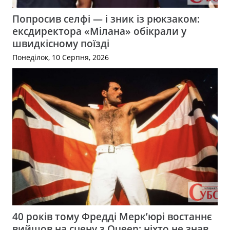
Попросив селфі — і зник із рюкзаком:
ексдиректора «Мілана» обікрали у
швидкісному поїзді
Понеділок, 10 Серпня, 2026
40 років тому Фредді Мерк’юрі востаннє
вийшов на сцену з Queen: ніхто не знав,