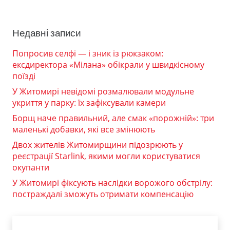
Недавні записи
Попросив селфі — і зник із рюкзаком:
ексдиректора «Мілана» обікрали у швидкісному
поїзді
У Житомирі невідомі розмалювали модульне
укриття у парку: їх зафіксували камери
Борщ наче правильний, але смак «порожній»: три
маленькі добавки, які все змінюють
Двох жителів Житомирщини підозрюють у
реєстрації Starlink, якими могли користуватися
окупанти
У Житомирі фіксують наслідки ворожого обстрілу:
постраждалі зможуть отримати компенсацію