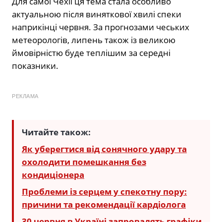
Для самої Чехії ця тема стала особливо
актуальною після виняткової хвилі спеки
наприкінці червня. За прогнозами чеських
метеорологів, липень також із великою
ймовірністю буде теплішим за середні
показники.
РЕКЛАМА
Читайте також:
Як уберегтися від сонячного удару та
охолодити помешкання без
кондиціонера
Проблеми із серцем у спекотну пору:
причини та рекомендації кардіолога
30 червня в Україні запровадять графіки